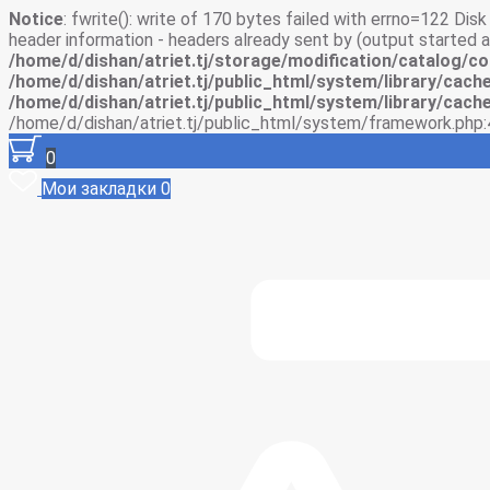
Notice
: fwrite(): write of 170 bytes failed with errno=122 Di
header information - headers already sent by (output started
/home/d/dishan/atriet.tj/storage/modification/catalog/co
/home/d/dishan/atriet.tj/public_html/system/library/cache
/home/d/dishan/atriet.tj/public_html/system/library/cache
/home/d/dishan/atriet.tj/public_html/system/framework.php:
0
Мои закладки
0