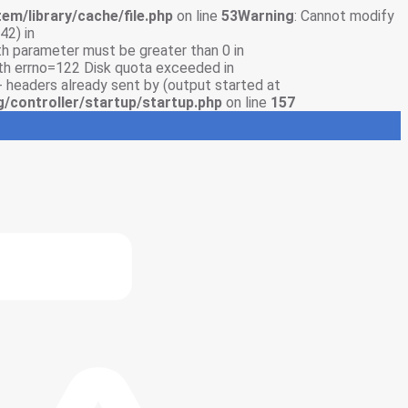
em/library/cache/file.php
on line
53
Warning
: Cannot modify
42) in
gth parameter must be greater than 0 in
with errno=122 Disk quota exceeded in
- headers already sent by (output started at
g/controller/startup/startup.php
on line
157