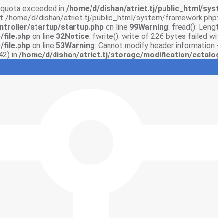
sk quota exceeded in
/home/d/dishan/atriet.tj/public_html/syst
 at /home/d/dishan/atriet.tj/public_html/system/framework.php:
ntroller/startup/startup.php
on line
99
Warning
: fread(): Len
/file.php
on line
32
Notice
: fwrite(): write of 226 bytes failed 
/file.php
on line
53
Warning
: Cannot modify header information 
42) in
/home/d/dishan/atriet.tj/storage/modification/catalo