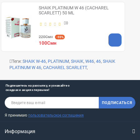
SHAIK PLATINUM W 46 (CACHAREL
SCARLETT) 50 ML
0
220Смн
-55%
100Смн
Теги:
SHAIK W-46
,
PLATINUM
,
SHAIK
,
W46
,
46
,
SHAIK
PLATINUM W 46
,
CACHAREL SCARLETT
,
Подпишитесь на рассылку, и узнавайте о
скидках и акциях первыми!
ПОДПИСАТЬСЯ
Я принимаю
пользовательское соглашения
Информация