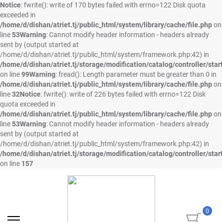
Notice
: fwrite(): write of 170 bytes failed with errno=122 Disk quota
exceeded in
/home/d/dishan/atriet.tj/public_html/system/library/cache/file.php
on
line
53
Warning
: Cannot modify header information - headers already
sent by (output started at
/home/d/dishan/atriet.tj/public_html/system/framework.php:42) in
/home/d/dishan/atriet.tj/storage/modification/catalog/controller/star
on line
99
Warning
: fread(): Length parameter must be greater than 0 in
/home/d/dishan/atriet.tj/public_html/system/library/cache/file.php
on
line
32
Notice
: fwrite(): write of 226 bytes failed with errno=122 Disk
quota exceeded in
/home/d/dishan/atriet.tj/public_html/system/library/cache/file.php
on
line
53
Warning
: Cannot modify header information - headers already
sent by (output started at
/home/d/dishan/atriet.tj/public_html/system/framework.php:42) in
/home/d/dishan/atriet.tj/storage/modification/catalog/controller/star
on line
157
0