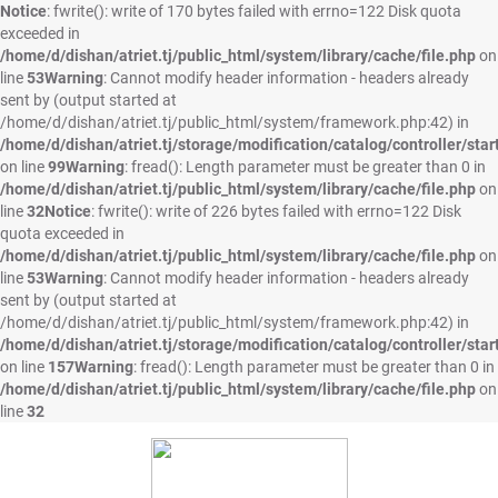
Notice
: fwrite(): write of 170 bytes failed with errno=122 Disk quota
exceeded in
/home/d/dishan/atriet.tj/public_html/system/library/cache/file.php
on
line
53
Warning
: Cannot modify header information - headers already
sent by (output started at
/home/d/dishan/atriet.tj/public_html/system/framework.php:42) in
/home/d/dishan/atriet.tj/storage/modification/catalog/controller/star
on line
99
Warning
: fread(): Length parameter must be greater than 0 in
/home/d/dishan/atriet.tj/public_html/system/library/cache/file.php
on
line
32
Notice
: fwrite(): write of 226 bytes failed with errno=122 Disk
quota exceeded in
/home/d/dishan/atriet.tj/public_html/system/library/cache/file.php
on
line
53
Warning
: Cannot modify header information - headers already
sent by (output started at
/home/d/dishan/atriet.tj/public_html/system/framework.php:42) in
/home/d/dishan/atriet.tj/storage/modification/catalog/controller/star
on line
157
Warning
: fread(): Length parameter must be greater than 0 in
/home/d/dishan/atriet.tj/public_html/system/library/cache/file.php
on
line
32