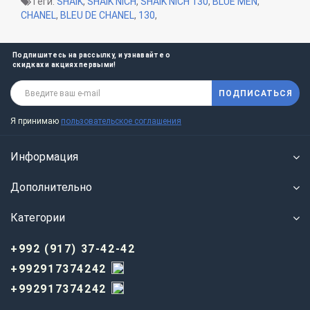
Теги:
SHAIK
,
SHAIK NICH
,
SHAIK NICH 130
,
BLUE MEN
,
CHANEL
,
BLEU DE CHANEL
,
130
,
Подпишитесь на рассылку, и узнавайте о
скидках и акциях первыми!
ПОДПИСАТЬСЯ
Я принимаю
пользовательское соглашения
Информация
Дополнительно
Категории
+992 (917) 37-42-42
+992917374242
+992917374242