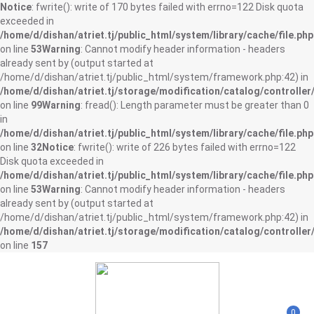
Notice
: fwrite(): write of 170 bytes failed with errno=122 Disk quota
exceeded in
/home/d/dishan/atriet.tj/public_html/system/library/cache/file.php
on line
53
Warning
: Cannot modify header information - headers
already sent by (output started at
/home/d/dishan/atriet.tj/public_html/system/framework.php:42) in
/home/d/dishan/atriet.tj/storage/modification/catalog/controller
on line
99
Warning
: fread(): Length parameter must be greater than 0
in
/home/d/dishan/atriet.tj/public_html/system/library/cache/file.php
on line
32
Notice
: fwrite(): write of 226 bytes failed with errno=122
Disk quota exceeded in
/home/d/dishan/atriet.tj/public_html/system/library/cache/file.php
on line
53
Warning
: Cannot modify header information - headers
already sent by (output started at
/home/d/dishan/atriet.tj/public_html/system/framework.php:42) in
/home/d/dishan/atriet.tj/storage/modification/catalog/controller
on line
157
0