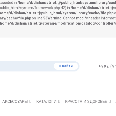
exceeded in
/home/d/dishan/atriet.tj/public_html/system/library/cach
j/public_html/system/framework.php:42) in
/home/d/dishan/atriet.tj/
home/d/dishan/atriet.tj/public_html/system/library/cache/file.php
o
ary/cache/file.php
on line
53
Warning
: Cannot modify header informati
/home/d/dishan/atriet.tj/storage/modification/catalog/controller/
найти
+992 (9
АКСЕССУАРЫ
КАТАЛОГИ
КРАСОТА И ЗДОРОВЬЕ