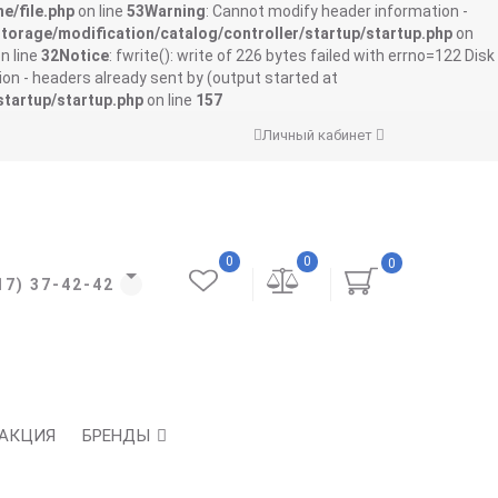
e/file.php
on line
53
Warning
: Cannot modify header information -
storage/modification/catalog/controller/startup/startup.php
on
n line
32
Notice
: fwrite(): write of 226 bytes failed with errno=122 Disk
on - headers already sent by (output started at
startup/startup.php
on line
157
Личный кабинет
0
0
0
17) 37-42-42
АКЦИЯ
БРЕНДЫ