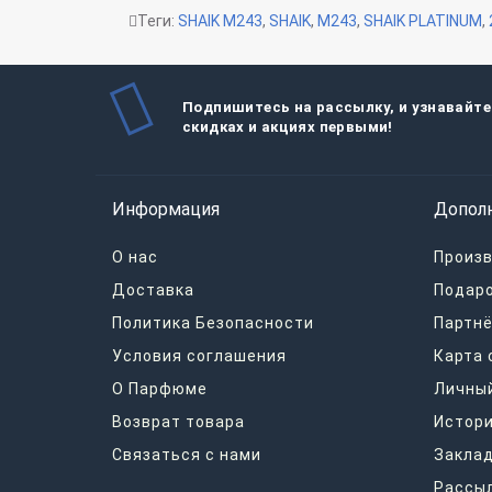
Теги:
SHAIK M243
,
SHAIK
,
M243
,
SHAIK PLATINUM
,
Подпишитесь на рассылку, и узнавайте
скидках и акциях первыми!
Информация
Допол
О нас
Произ
Доставка
Подар
Политика Безопасности
Партнё
Условия соглашения
Карта 
О Парфюме
Личный
Возврат товара
Истори
Связаться с нами
Закла
Рассы