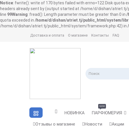
Notice
: fwrite(): write of 170 bytes failed with errno=122 Disk quota 
headers already sent by (output started at /home/d/dishan/atriet.t
line
99
Warning
: fread(): Length parameter must be greater than 0 in
/
quota exceeded in
/home/d/dishan/atriet.tj/public_html/system/libr
/home/d/dishan/atriet.tj/public_html/system/framework.php:42) in
Доставка и оплата
О магазине
Контакты
FAQ
NEW
НОВИНКА
ПАРФЮМЕРИЯ
Отзывы о магазине
Новости
Акции