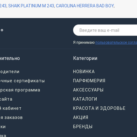
243
,
SHAIK PLATINUM M 243
,
CAROLINA HERRERA BAD BOY
,
 о
Я принимаю
пользовательское согл
нительно
Категории
водители
НОВИНКА
очные сертификаты
ПАРФЮМЕРИЯ
рская программа
АКСЕССУАРЫ
сайта
КАТАЛОГИ
 кабинет
КРАСОТА И ЗДОРОВЬЕ
я заказов
АКЦИЯ
дки
БРЕНДЫ
лка