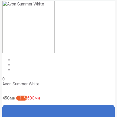
0
Avon Summer White
45Смн
--11%
50Смн