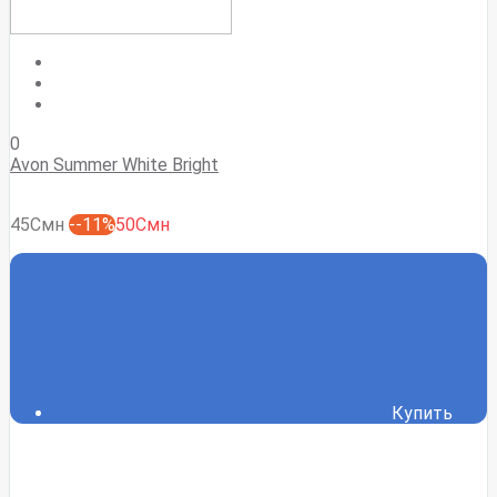
0
Avon Summer White Bright
45Смн
--11%
50Смн
Купить