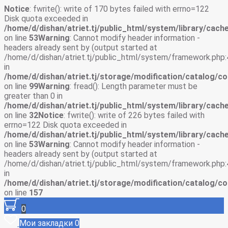
Notice
: fwrite(): write of 170 bytes failed with errno=122
Disk quota exceeded in
/home/d/dishan/atriet.tj/public_html/system/library/cache
on line
53
Warning
: Cannot modify header information -
headers already sent by (output started at
/home/d/dishan/atriet.tj/public_html/system/framework.php:
in
/home/d/dishan/atriet.tj/storage/modification/catalog/co
on line
99
Warning
: fread(): Length parameter must be
greater than 0 in
/home/d/dishan/atriet.tj/public_html/system/library/cache
on line
32
Notice
: fwrite(): write of 226 bytes failed with
errno=122 Disk quota exceeded in
/home/d/dishan/atriet.tj/public_html/system/library/cache
on line
53
Warning
: Cannot modify header information -
headers already sent by (output started at
/home/d/dishan/atriet.tj/public_html/system/framework.php:
in
/home/d/dishan/atriet.tj/storage/modification/catalog/co
on line
157
0
Мои закладки
0