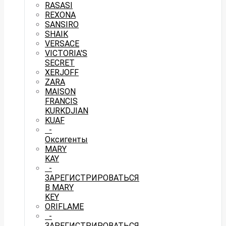
RASASI
REXONA
SANSIRO
SHAIK
VERSACE
VICTORIA'S
SECRET
XERJOFF
ZARA
MAISON
FRANCIS
KURKDJIAN
KUAF
-
Оксигенты
MARY
KAY
-
ЗАРЕГИСТРИРОВАТЬСЯ
В MARY
KEY
ORIFLAME
-
ЗАРЕГИСТРИРОВАТЬСЯ