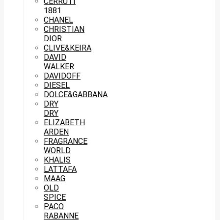
CERRUTI
1881
CHANEL
CHRISTIAN
DIOR
CLIVE&KEIRA
DAVID
WALKER
DAVIDOFF
DIESEL
DOLCE&GABBANA
DRY
DRY
ELIZABETH
ARDEN
FRAGRANCE
WORLD
KHALIS
LATTAFA
MAAG
OLD
SPICE
PACO
RABANNE