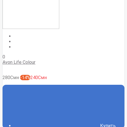
0
Avon Life Colour
280Смн
-14%
240Смн
Купить