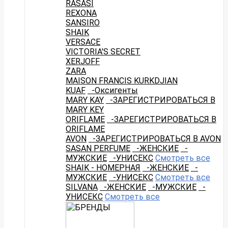
RASASI
REXONA
SANSIRO
SHAIK
VERSACE
VICTORIA'S SECRET
XERJOFF
ZARA
MAISON FRANCIS KURKDJIAN
KUAF
-Оксигенты
MARY KAY
-ЗАРЕГИСТРИРОВАТЬСЯ В
MARY KEY
ORIFLAME
-ЗАРЕГИСТРИРОВАТЬСЯ В
ORIFLAME
AVON
-ЗАРЕГИСТРИРОВАТЬСЯ В AVON
SASAN PERFUME
-ЖЕНСКИЕ
-
МУЖСКИЕ
-УНИСЕКС
Смотреть все
SHAIK - НОМЕРНАЯ
-ЖЕНСКИЕ
-
МУЖСКИЕ
-УНИСЕКС
Смотреть все
SILVANA
-ЖЕНСКИЕ
-МУЖСКИЕ
-
УНИСЕКС
Смотреть все