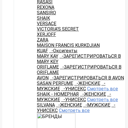
RASASI
REXONA
SANSIRO
SHAIK
VERSACE
VICTORIA'S SECRET
XERJOFF
ZARA
MAISON FRANCIS KURKDJIAN
KUAF
-Оксигенты
MARY KAY
-ЗАРЕГИСТРИРОВАТЬСЯ В
MARY KEY
ORIFLAME
-ЗАРЕГИСТРИРОВАТЬСЯ В
ORIFLAME
AVON
-ЗАРЕГИСТРИРОВАТЬСЯ В AVON
SASAN PERFUME
-ЖЕНСКИЕ
-
МУЖСКИЕ
-УНИСЕКС
Смотреть все
SHAIK - НОМЕРНАЯ
-ЖЕНСКИЕ
-
МУЖСКИЕ
-УНИСЕКС
Смотреть все
SILVANA
-ЖЕНСКИЕ
-МУЖСКИЕ
-
УНИСЕКС
Смотреть все