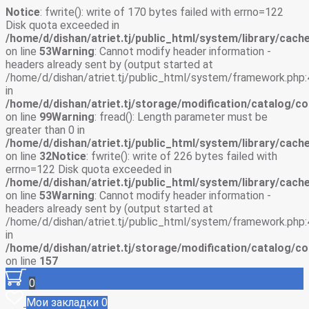
Notice
: fwrite(): write of 170 bytes failed with errno=122
Disk quota exceeded in
/home/d/dishan/atriet.tj/public_html/system/library/cache
on line
53
Warning
: Cannot modify header information -
headers already sent by (output started at
/home/d/dishan/atriet.tj/public_html/system/framework.php:
in
/home/d/dishan/atriet.tj/storage/modification/catalog/co
on line
99
Warning
: fread(): Length parameter must be
greater than 0 in
/home/d/dishan/atriet.tj/public_html/system/library/cache
on line
32
Notice
: fwrite(): write of 226 bytes failed with
errno=122 Disk quota exceeded in
/home/d/dishan/atriet.tj/public_html/system/library/cache
on line
53
Warning
: Cannot modify header information -
headers already sent by (output started at
/home/d/dishan/atriet.tj/public_html/system/framework.php:
in
/home/d/dishan/atriet.tj/storage/modification/catalog/co
on line
157
0
Мои закладки
0