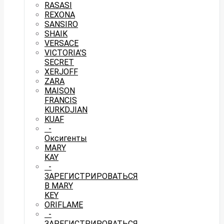
RASASI
REXONA
SANSIRO
SHAIK
VERSACE
VICTORIA'S
SECRET
XERJOFF
ZARA
MAISON
FRANCIS
KURKDJIAN
KUAF
-
Оксигенты
MARY
KAY
-
ЗАРЕГИСТРИРОВАТЬСЯ
В MARY
KEY
ORIFLAME
-
ЗАРЕГИСТРИРОВАТЬСЯ