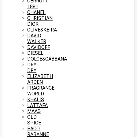
CERRUTI
1881
CHANEL
CHRISTIAN
DIOR
CLIVE&KEIRA
DAVID
WALKER
DAVIDOFF
DIESEL
DOLCE&GABBANA
DRY
DRY
ELIZABETH
ARDEN
FRAGRANCE
WORLD
KHALIS
LATTAFA
MAAG
OLD
SPICE
PACO
RABANNE