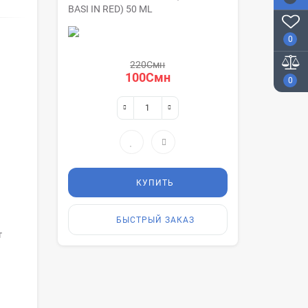
BASI IN RED) 50 ML
0
220Смн
100Смн
0
КУПИТЬ
БЫСТРЫЙ ЗАКАЗ
т