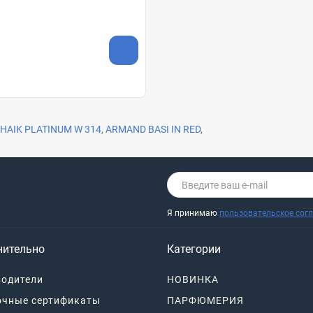
HAIK PLATINUM W 314
,
ARMAND BASI IN RED
,
Я принимаю
пользовательское сог
нительно
Категории
одители
НОВИНКА
очные сертификаты
ПАРФЮМЕРИЯ