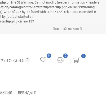
.php
on line
53
Warning
: Cannot modify header information - headers
ation/catalog/controller/startup/startup.php
on line
99
Warning
:
e(): write of 226 bytes failed with errno=122 Disk quota exceeded in
t by (output started at
/startup.php
on line
157
Личный кабинет
0
0
0
17) 37-42-42
АКЦИЯ
БРЕНДЫ