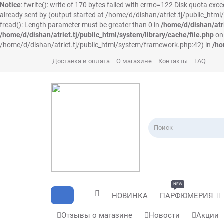
Notice
: fwrite(): write of 170 bytes failed with errno=122 Disk quota exc
already sent by (output started at /home/d/dishan/atriet.tj/public_ht
fread(): Length parameter must be greater than 0 in
/home/d/dishan/atri
/home/d/dishan/atriet.tj/public_html/system/library/cache/file.php
on 
/home/d/dishan/atriet.tj/public_html/system/framework.php:42) in
/ho
Доставка и оплата
О магазине
Контакты
FAQ
NEW
НОВИНКА
ПАРФЮМЕРИЯ
Отзывы о магазине
Новости
Акции