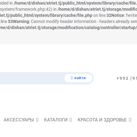
eeded in
/home/d/dishan/atriet.tj/public_html/system/library/cache/file
ml/system/framework.php:42) in
/home/d/dishan/atriet.tj/storage/modific
et.tj/public_html/system/library/cache/file.php
on line
32
Notice
: fwrit
line
53
Warning
: Cannot modify header information - headers already sen
me/d/dishan/atriet.tj/storage/modification/catalog/controller/startup
найти
+992 (9
АКСЕССУАРЫ
КАТАЛОГИ
КРАСОТА И ЗДОРОВЬЕ