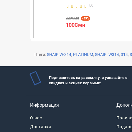
0
220Смн
-55%
100Смн
Теги:
SHAIK W-314
,
PLATINUM
,
SHAIK
,
W314
,
314
,
S
Подпишитесь на рассылку, и узнавайте о
скидках и акциях первыми!
Информация
Допол
О нас
Произв
Доставка
Подар