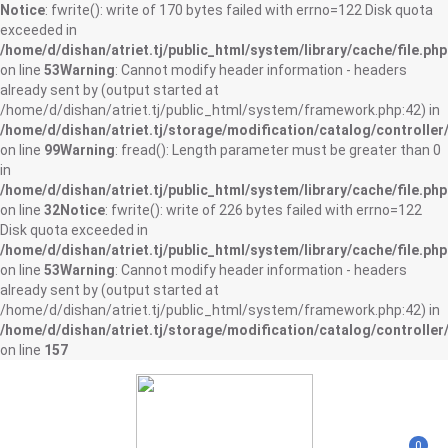
Notice
: fwrite(): write of 170 bytes failed with errno=122 Disk quota
exceeded in
/home/d/dishan/atriet.tj/public_html/system/library/cache/file.php
on line
53
Warning
: Cannot modify header information - headers
already sent by (output started at
/home/d/dishan/atriet.tj/public_html/system/framework.php:42) in
/home/d/dishan/atriet.tj/storage/modification/catalog/controller
on line
99
Warning
: fread(): Length parameter must be greater than 0
in
/home/d/dishan/atriet.tj/public_html/system/library/cache/file.php
on line
32
Notice
: fwrite(): write of 226 bytes failed with errno=122
Disk quota exceeded in
/home/d/dishan/atriet.tj/public_html/system/library/cache/file.php
on line
53
Warning
: Cannot modify header information - headers
already sent by (output started at
/home/d/dishan/atriet.tj/public_html/system/framework.php:42) in
/home/d/dishan/atriet.tj/storage/modification/catalog/controller
on line
157
0