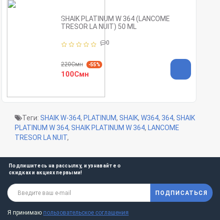
SHAIK PLATINUM W 364 (LANCOME
ТRESOR LA NUIT) 50 ML
0
220Смн
-55%
100Смн
Теги:
SHAIK W-364
,
PLATINUM
,
SHAIK
,
W364
,
364
,
SHAIK
PLATINUM W 364
,
SHAIK PLATINUM W 364
,
LANCOME
ТRESOR LA NUIT
,
Подпишитесь на рассылку, и узнавайте о
скидках и акциях первыми!
ПОДПИСАТЬСЯ
Я принимаю
пользовательское соглашения