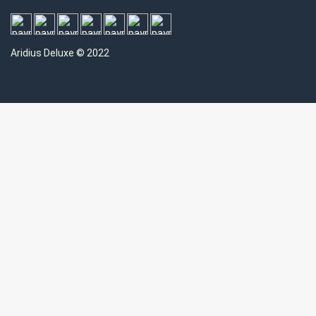
Aridius
Deluxe © 2022