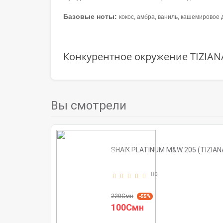
Базовые ноты:
кокос, амбра, ваниль, кашемировое 
Конкурентное окружение TIZIA
Вы смотрели
SHAIK PLATINUM M&W 205 (TIZIA
0
220Смн
-55%
100Смн