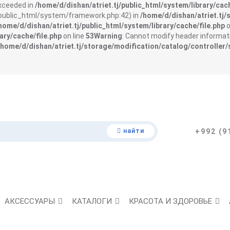
exceeded in
/home/d/dishan/atriet.tj/public_html/system/library/cach
j/public_html/system/framework.php:42) in
/home/d/dishan/atriet.tj/
home/d/dishan/atriet.tj/public_html/system/library/cache/file.php
o
ary/cache/file.php
on line
53
Warning
: Cannot modify header informati
/home/d/dishan/atriet.tj/storage/modification/catalog/controller/
найти
+992 (9
АКСЕССУАРЫ
КАТАЛОГИ
КРАСОТА И ЗДОРОВЬЕ