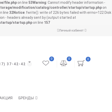
e/file.php
on line
53
Warning
: Cannot modify header information -
storage/modification/catalog/controller/startup/startup.php
on
n line
32
Notice
: fwrite(): write of 226 bytes failed with errno=122 Disk
on - headers already sent by (output started at
startup/startup.php
on line
157
Личный кабинет
0
0
0
17) 37-42-42
АКЦИЯ
БРЕНДЫ