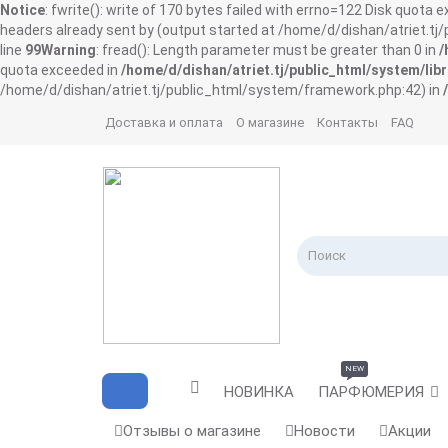
Notice
: fwrite(): write of 170 bytes failed with errno=122 Disk quota 
headers already sent by (output started at /home/d/dishan/atriet.t
line
99
Warning
: fread(): Length parameter must be greater than 0 in
/
quota exceeded in
/home/d/dishan/atriet.tj/public_html/system/libr
/home/d/dishan/atriet.tj/public_html/system/framework.php:42) in
Доставка и оплата
О магазине
Контакты
FAQ
NEW
НОВИНКА
ПАРФЮМЕРИЯ
Отзывы о магазине
Новости
Акции