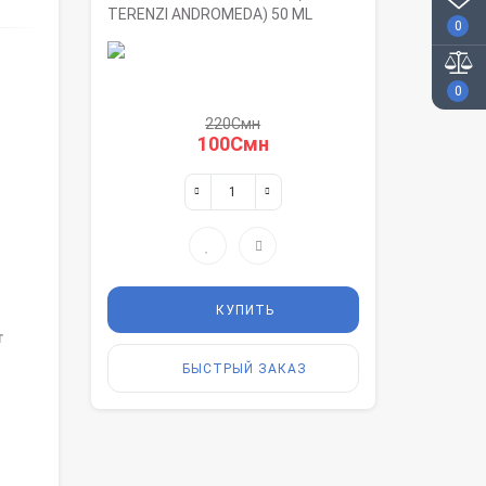
TERENZI ANDROMEDA) 50 ML
0
0
220Смн
100Смн
КУПИТЬ
т
БЫСТРЫЙ ЗАКАЗ