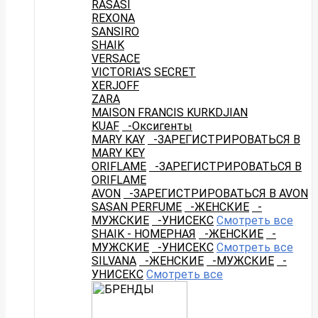
RASASI
REXONA
SANSIRO
SHAIK
VERSACE
VICTORIA'S SECRET
XERJOFF
ZARA
MAISON FRANCIS KURKDJIAN
KUAF
-Оксигенты
MARY KAY
-ЗАРЕГИСТРИРОВАТЬСЯ В
MARY KEY
ORIFLAME
-ЗАРЕГИСТРИРОВАТЬСЯ В
ORIFLAME
AVON
-ЗАРЕГИСТРИРОВАТЬСЯ В AVON
SASAN PERFUME
-ЖЕНСКИЕ
-
МУЖСКИЕ
-УНИСЕКС
Смотреть все
SHAIK - НОМЕРНАЯ
-ЖЕНСКИЕ
-
МУЖСКИЕ
-УНИСЕКС
Смотреть все
SILVANA
-ЖЕНСКИЕ
-МУЖСКИЕ
-
УНИСЕКС
Смотреть все