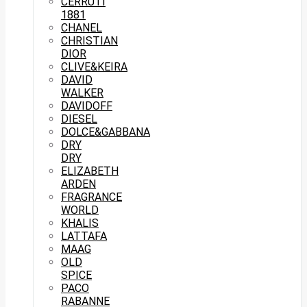
CERRUTI
1881
CHANEL
CHRISTIAN
DIOR
CLIVE&KEIRA
DAVID
WALKER
DAVIDOFF
DIESEL
DOLCE&GABBANA
DRY
DRY
ELIZABETH
ARDEN
FRAGRANCE
WORLD
KHALIS
LATTAFA
MAAG
OLD
SPICE
PACO
RABANNE