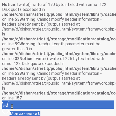
Notice
: fwrite(): write of 170 bytes failed with errno=122
Disk quota exceeded in
/home/d/dishan/atriet.tj/public_html/system/library/cache
on line
53
Warning
: Cannot modify header information -
headers already sent by (output started at
/home/d/dishan/atriet.tj/public_html/system/framework.php:
in
/home/d/dishan/atriet.tj/storage/modification/catalog/co
on line
99
Warning
: fread(): Length parameter must be
greater than 0 in
/home/d/dishan/atriet.tj/public_html/system/library/cache
on line
32
Notice
: fwrite(): write of 226 bytes failed with
errno=122 Disk quota exceeded in
/home/d/dishan/atriet.tj/public_html/system/library/cache
on line
53
Warning
: Cannot modify header information -
headers already sent by (output started at
/home/d/dishan/atriet.tj/public_html/system/framework.php:
in
/home/d/dishan/atriet.tj/storage/modification/catalog/co
on line
157
0
Мои закладки
0