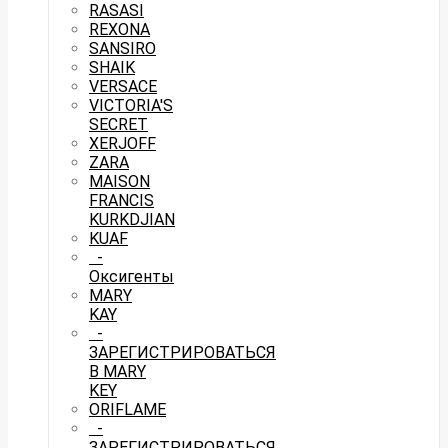
RASASI
REXONA
SANSIRO
SHAIK
VERSACE
VICTORIA'S
SECRET
XERJOFF
ZARA
MAISON
FRANCIS
KURKDJIAN
KUAF
-
Оксигенты
MARY
KAY
-
ЗАРЕГИСТРИРОВАТЬСЯ
В MARY
KEY
ORIFLAME
-
ЗАРЕГИСТРИРОВАТЬСЯ