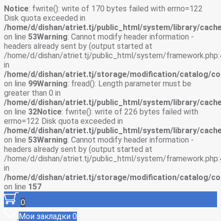
Notice
: fwrite(): write of 170 bytes failed with errno=122
Disk quota exceeded in
/home/d/dishan/atriet.tj/public_html/system/library/cache
on line
53
Warning
: Cannot modify header information -
headers already sent by (output started at
/home/d/dishan/atriet.tj/public_html/system/framework.php:
in
/home/d/dishan/atriet.tj/storage/modification/catalog/co
on line
99
Warning
: fread(): Length parameter must be
greater than 0 in
/home/d/dishan/atriet.tj/public_html/system/library/cache
on line
32
Notice
: fwrite(): write of 226 bytes failed with
errno=122 Disk quota exceeded in
/home/d/dishan/atriet.tj/public_html/system/library/cache
on line
53
Warning
: Cannot modify header information -
headers already sent by (output started at
/home/d/dishan/atriet.tj/public_html/system/framework.php:
in
/home/d/dishan/atriet.tj/storage/modification/catalog/co
on line
157
0
Мои закладки
0