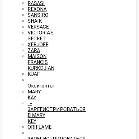
RASASI
REXONA
SANSIRO
SHAIK
VERSACE
VICTORIA'S
SECRET
XERJOFF
ZARA
MAISON
FRANCIS
KURKDJIAN
KUAF
-
Оксигенты
MARY
KAY
-
ЗАРЕГИСТРИРОВАТЬСЯ
В MARY
KEY
ORIFLAME
-
ЗАРЕГИСТРИРОВАТЬСЯ