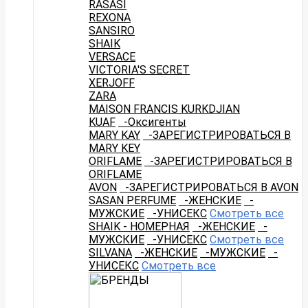
RASASI
REXONA
SANSIRO
SHAIK
VERSACE
VICTORIA'S SECRET
XERJOFF
ZARA
MAISON FRANCIS KURKDJIAN
KUAF
-Оксигенты
MARY KAY
-ЗАРЕГИСТРИРОВАТЬСЯ В
MARY KEY
ORIFLAME
-ЗАРЕГИСТРИРОВАТЬСЯ В
ORIFLAME
AVON
-ЗАРЕГИСТРИРОВАТЬСЯ В AVON
SASAN PERFUME
-ЖЕНСКИЕ
-
МУЖСКИЕ
-УНИСЕКС
Смотреть все
SHAIK - НОМЕРНАЯ
-ЖЕНСКИЕ
-
МУЖСКИЕ
-УНИСЕКС
Смотреть все
SILVANA
-ЖЕНСКИЕ
-МУЖСКИЕ
-
УНИСЕКС
Смотреть все