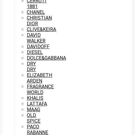
CERRUTI
1881
CHANEL
CHRISTIAN
DIOR
CLIVE&KEIRA
DAVID
WALKER
DAVIDOFF
DIESEL
DOLCE&GABBANA
DRY
DRY
ELIZABETH
ARDEN
FRAGRANCE
WORLD
KHALIS
LATTAFA
MAAG
OLD
SPICE
PACO
RABANNE