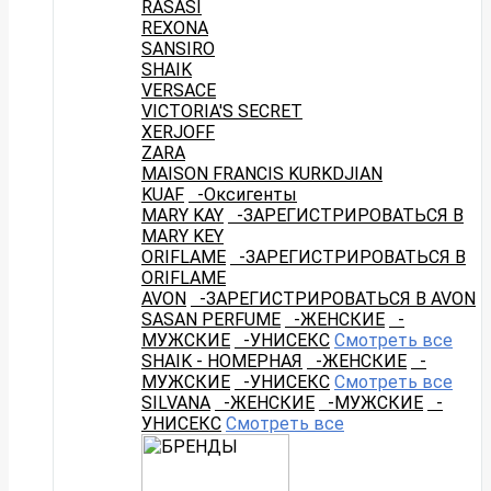
RASASI
REXONA
SANSIRO
SHAIK
VERSACE
VICTORIA'S SECRET
XERJOFF
ZARA
MAISON FRANCIS KURKDJIAN
KUAF
-Оксигенты
MARY KAY
-ЗАРЕГИСТРИРОВАТЬСЯ В
MARY KEY
ORIFLAME
-ЗАРЕГИСТРИРОВАТЬСЯ В
ORIFLAME
AVON
-ЗАРЕГИСТРИРОВАТЬСЯ В AVON
SASAN PERFUME
-ЖЕНСКИЕ
-
МУЖСКИЕ
-УНИСЕКС
Смотреть все
SHAIK - НОМЕРНАЯ
-ЖЕНСКИЕ
-
МУЖСКИЕ
-УНИСЕКС
Смотреть все
SILVANA
-ЖЕНСКИЕ
-МУЖСКИЕ
-
УНИСЕКС
Смотреть все