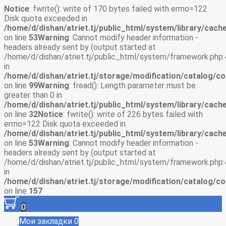
Notice
: fwrite(): write of 170 bytes failed with errno=122
Disk quota exceeded in
/home/d/dishan/atriet.tj/public_html/system/library/cache
on line
53
Warning
: Cannot modify header information -
headers already sent by (output started at
/home/d/dishan/atriet.tj/public_html/system/framework.php:
in
/home/d/dishan/atriet.tj/storage/modification/catalog/co
on line
99
Warning
: fread(): Length parameter must be
greater than 0 in
/home/d/dishan/atriet.tj/public_html/system/library/cache
on line
32
Notice
: fwrite(): write of 226 bytes failed with
errno=122 Disk quota exceeded in
/home/d/dishan/atriet.tj/public_html/system/library/cache
on line
53
Warning
: Cannot modify header information -
headers already sent by (output started at
/home/d/dishan/atriet.tj/public_html/system/framework.php:
in
/home/d/dishan/atriet.tj/storage/modification/catalog/co
on line
157
0
Мои закладки
0