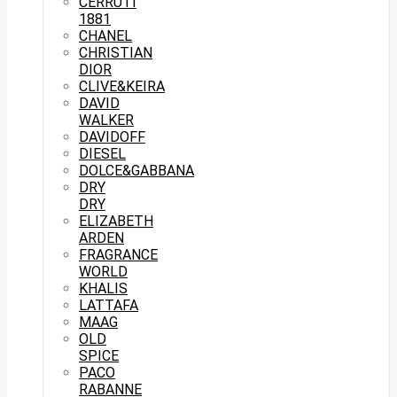
CERRUTI
1881
CHANEL
CHRISTIAN
DIOR
CLIVE&KEIRA
DAVID
WALKER
DAVIDOFF
DIESEL
DOLCE&GABBANA
DRY
DRY
ELIZABETH
ARDEN
FRAGRANCE
WORLD
KHALIS
LATTAFA
MAAG
OLD
SPICE
PACO
RABANNE