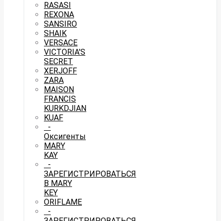
RASASI
REXONA
SANSIRO
SHAIK
VERSACE
VICTORIA'S
SECRET
XERJOFF
ZARA
MAISON
FRANCIS
KURKDJIAN
KUAF
-
Оксигенты
MARY
KAY
-
ЗАРЕГИСТРИРОВАТЬСЯ
В MARY
KEY
ORIFLAME
-
ЗАРЕГИСТРИРОВАТЬСЯ