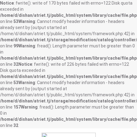
Notice
: fwrite(): write of 170 bytes failed with errno=122 Disk quota
exceeded in
/home/d/dishan/atriet.tj/public_html/system/library/cache/file.php
on line
53
Warning
: Cannot modify header information - headers
already sent by (output started at
/home/d/dishan/atriet.tj/public_html/system/framework.php:42) in
/home/d/dishan/atriet.tj/storage/modification/catalog/controller
on line
99
Warning
: fread(): Length parameter must be greater than 0
in
/home/d/dishan/atriet.tj/public_html/system/library/cache/file.php
on line
32
Notice
: fwrite(): write of 226 bytes failed with errno=122
Disk quota exceeded in
/home/d/dishan/atriet.tj/public_html/system/library/cache/file.php
on line
53
Warning
: Cannot modify header information - headers
already sent by (output started at
/home/d/dishan/atriet.tj/public_html/system/framework.php:42) in
/home/d/dishan/atriet.tj/storage/modification/catalog/controller
on line
157
Warning
: fread(): Length parameter must be greater than
0 in
/home/d/dishan/atriet.tj/public_html/system/library/cache/file.php
on line
32