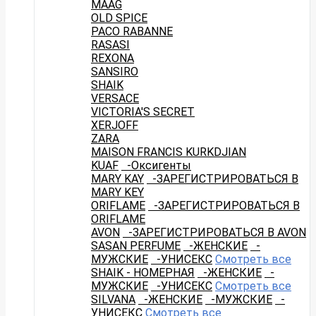
MAAG
OLD SPICE
PACO RABANNE
RASASI
REXONA
SANSIRO
SHAIK
VERSACE
VICTORIA'S SECRET
XERJOFF
ZARA
MAISON FRANCIS KURKDJIAN
KUAF
-Оксигенты
MARY KAY
-ЗАРЕГИСТРИРОВАТЬСЯ В
MARY KEY
ORIFLAME
-ЗАРЕГИСТРИРОВАТЬСЯ В
ORIFLAME
AVON
-ЗАРЕГИСТРИРОВАТЬСЯ В AVON
SASAN PERFUME
-ЖЕНСКИЕ
-
МУЖСКИЕ
-УНИСЕКС
Смотреть все
SHAIK - НОМЕРНАЯ
-ЖЕНСКИЕ
-
МУЖСКИЕ
-УНИСЕКС
Смотреть все
SILVANA
-ЖЕНСКИЕ
-МУЖСКИЕ
-
УНИСЕКС
Смотреть все