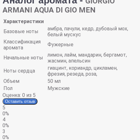
Аналог аромата -
GIORGIO
ARMANI AQUA DI GIO MEN
Характеристики
амбра, пачули, кедр, дубовый мох,
Базовые ноты
белый мускус
Классификация
Фужерные
аромата
лимон, лайм, мандарин, бергамот,
Начальные ноты
жасмин, апельсин
гиацинт, кориандр, цикламен,
Ноты сердца
фрезия, резеда, роза,
Объем
50 мл
Пол
Мужские
Оценка:
0
из 5
Оставить отзыв
5
0%
4
0%
3
0%