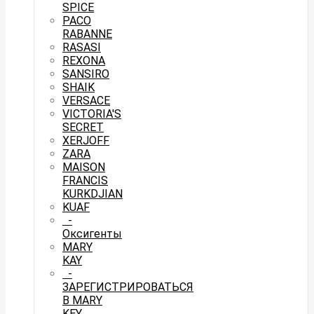
SPICE
PACO
RABANNE
RASASI
REXONA
SANSIRO
SHAIK
VERSACE
VICTORIA'S
SECRET
XERJOFF
ZARA
MAISON
FRANCIS
KURKDJIAN
KUAF
-
Оксигенты
MARY
KAY
-
ЗАРЕГИСТРИРОВАТЬСЯ
В MARY
KEY