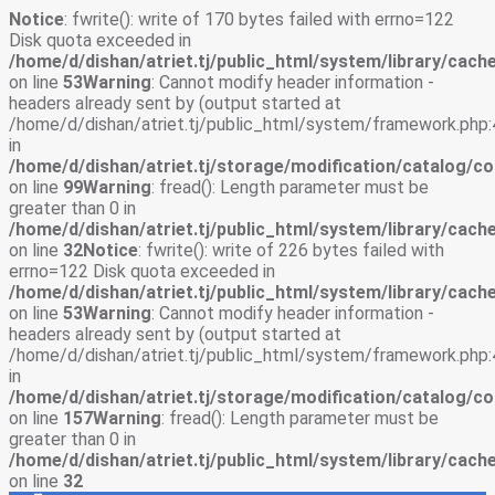
Notice
: fwrite(): write of 170 bytes failed with errno=122
Disk quota exceeded in
/home/d/dishan/atriet.tj/public_html/system/library/cache
on line
53
Warning
: Cannot modify header information -
headers already sent by (output started at
/home/d/dishan/atriet.tj/public_html/system/framework.php:
in
/home/d/dishan/atriet.tj/storage/modification/catalog/co
on line
99
Warning
: fread(): Length parameter must be
greater than 0 in
/home/d/dishan/atriet.tj/public_html/system/library/cache
on line
32
Notice
: fwrite(): write of 226 bytes failed with
errno=122 Disk quota exceeded in
/home/d/dishan/atriet.tj/public_html/system/library/cache
on line
53
Warning
: Cannot modify header information -
headers already sent by (output started at
/home/d/dishan/atriet.tj/public_html/system/framework.php:
in
/home/d/dishan/atriet.tj/storage/modification/catalog/co
on line
157
Warning
: fread(): Length parameter must be
greater than 0 in
/home/d/dishan/atriet.tj/public_html/system/library/cache
on line
32