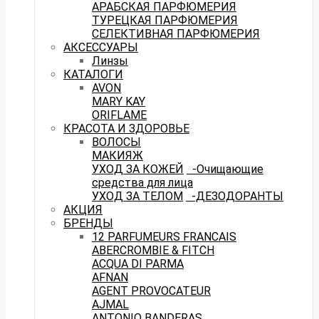
АРАБСКАЯ ПАРФЮМЕРИЯ
ТУРЕЦКАЯ ПАРФЮМЕРИЯ
СЕЛЕКТИВНАЯ ПАРФЮМЕРИЯ
АКСЕССУАРЫ
Линзы
КАТАЛОГИ
AVON
MARY KAY
ORIFLAME
КРАСОТА И ЗДОРОВЬЕ
ВОЛОСЫ
МАКИЯЖ
УХОД ЗА КОЖЕЙ
-Очищающие
средства для лица
УХОД ЗА ТЕЛОМ
-ДЕЗОДОРАНТЫ
АКЦИЯ
БРЕНДЫ
12 PARFUMEURS FRANCAIS
ABERCROMBIE & FITCH
ACQUA DI PARMA
AFNAN
AGENT PROVOCATEUR
AJMAL
ANTONIO BANDERAS