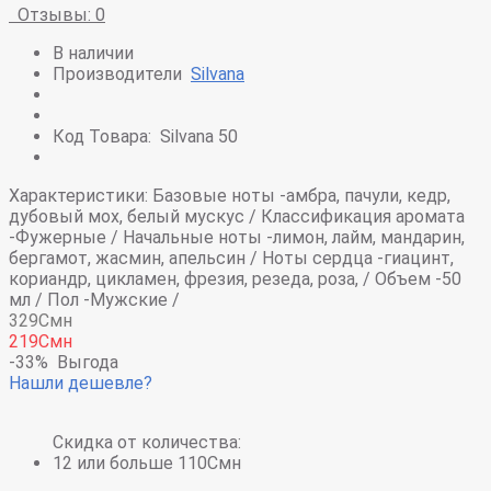
Отзывы: 0
В наличии
Производители
Silvana
Код Товара:
Silvana 50
Характеристики:
Базовые ноты -
амбра, пачули, кедр,
дубовый мох, белый мускус /
Классификация аромата
-
Фужерные /
Начальные ноты -
лимон, лайм, мандарин,
бергамот, жасмин, апельсин /
Ноты сердца -
гиацинт,
кориандр, цикламен, фрезия, резеда, роза, /
Объем -
50
мл /
Пол -
Мужские /
329Смн
219Смн
-33%
Выгода
Нашли дешевле?
Скидка от количества:
12 или больше 110Смн