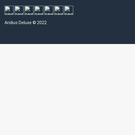
Aridius
Deluxe © 2022