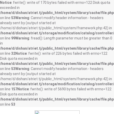
Notice
: fwrite(): write of 170 bytes failed with errno=122 Disk quota
exceeded in
/home/d/dishan/atriet.tj/public_html/system/library/cache/file.php
on line
53
Warning
: Cannot modify header information - headers
already sent by (output started at
/home/d/dishan/atriet.tj/public_html/system/framework.php:42) in
/home/d/dishan/atriet.tj/storage/modification/catalog/controller
on line
99
Warning
: fread(): Length parameter must be greater than 0
in
/home/d/dishan/atriet.tj/public_html/system/library/cache/file.php
on line
32
Notice
: fwrite(): write of 226 bytes failed with errno=122
Disk quota exceeded in
/home/d/dishan/atriet.tj/public_html/system/library/cache/file.php
on line
53
Warning
: Cannot modify header information - headers
already sent by (output started at
/home/d/dishan/atriet.tj/public_html/system/framework.php:42) in
/home/d/dishan/atriet.tj/storage/modification/catalog/controller
on line
157
Notice
: fwrite(): write of 5690 bytes failed with errno=122
Disk quota exceeded in
/home/d/dishan/atriet.tj/public_html/system/library/cache/file.php
on line
53