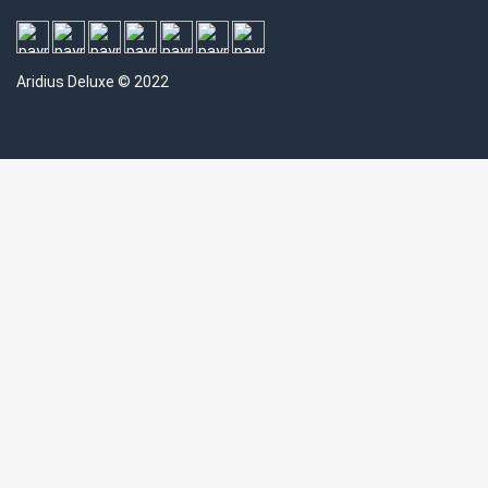
Aridius
Deluxe © 2022