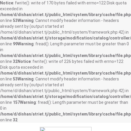
Notice
: fwrite(): write of 170 bytes failed with errno=122 Disk quota
exceeded in
/home/d/dishan/atriet.tj/public_html/system/library/cache/file.php
on line
53
Warning
: Cannot modify header information - headers
already sent by (output started at
/home/d/dishan/atriet.tj/public_html/system/framework.php:42) in
/home/d/dishan/atriet.tj/storage/modification/catalog/controller
on line
99
Warning
: fread(): Length parameter must be greater than 0
in
/home/d/dishan/atriet.tj/public_html/system/library/cache/file.php
on line
32
Notice
: fwrite(): write of 226 bytes failed with errno=122
Disk quota exceeded in
/home/d/dishan/atriet.tj/public_html/system/library/cache/file.php
on line
53
Warning
: Cannot modify header information - headers
already sent by (output started at
/home/d/dishan/atriet.tj/public_html/system/framework.php:42) in
/home/d/dishan/atriet.tj/storage/modification/catalog/controller
on line
157
Warning
: fread(): Length parameter must be greater than
0 in
/home/d/dishan/atriet.tj/public_html/system/library/cache/file.php
on line
32