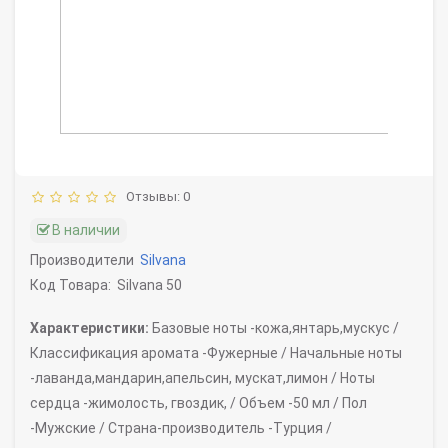
Отзывы: 0
В наличии
Производители
Silvana
Код Товара:
Silvana 50
Характеристики:
Базовые ноты -
кожа,янтарь,мускус /
Классификация аромата -
Фужерные /
Начальные ноты
-
лаванда,мандарин,апельсин, мускат,лимон /
Ноты
сердца -
жимолость, гвоздик, /
Объем -
50 мл /
Пол
-
Мужские /
Страна-производитель -
Турция /