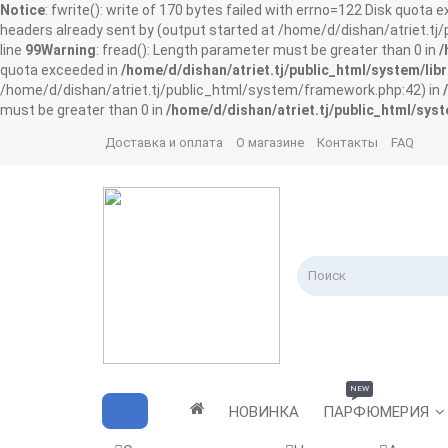
Notice
: fwrite(): write of 170 bytes failed with errno=122 Disk quota 
headers already sent by (output started at /home/d/dishan/atriet.t
line
99
Warning
: fread(): Length parameter must be greater than 0 in
/
quota exceeded in
/home/d/dishan/atriet.tj/public_html/system/libr
/home/d/dishan/atriet.tj/public_html/system/framework.php:42) in
must be greater than 0 in
/home/d/dishan/atriet.tj/public_html/syst
Доставка и оплата
О магазине
Контакты
FAQ
NEW
НОВИНКА
ПАРФЮМЕРИЯ