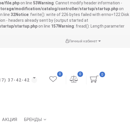
e/file.php
on line
53
Warning
: Cannot modify header information -
storage/modification/catalog/controller/startup/startup.php
on
n line
32
Notice
: fwrite(): write of 226 bytes failed with errno=122 Disk
on - headers already sent by (output started at
startup/startup.php
on line
157
Warning
: fread(): Length parameter
Личный кабинет
0
0
0
17) 37-42-42
АКЦИЯ
БРЕНДЫ