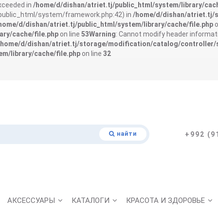
exceeded in
/home/d/dishan/atriet.tj/public_html/system/library/cach
j/public_html/system/framework.php:42) in
/home/d/dishan/atriet.tj/
home/d/dishan/atriet.tj/public_html/system/library/cache/file.php
o
ary/cache/file.php
on line
53
Warning
: Cannot modify header informati
/home/d/dishan/atriet.tj/storage/modification/catalog/controller/
em/library/cache/file.php
on line
32
найти
+992 (9
АКСЕССУАРЫ
КАТАЛОГИ
КРАСОТА И ЗДОРОВЬЕ