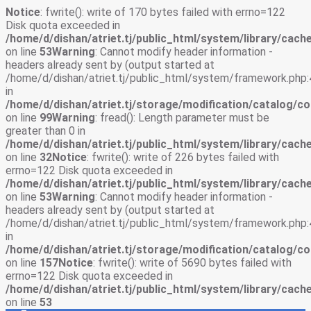
Notice
: fwrite(): write of 170 bytes failed with errno=122
Disk quota exceeded in
/home/d/dishan/atriet.tj/public_html/system/library/cache
on line
53
Warning
: Cannot modify header information -
headers already sent by (output started at
/home/d/dishan/atriet.tj/public_html/system/framework.php:
in
/home/d/dishan/atriet.tj/storage/modification/catalog/co
on line
99
Warning
: fread(): Length parameter must be
greater than 0 in
/home/d/dishan/atriet.tj/public_html/system/library/cache
on line
32
Notice
: fwrite(): write of 226 bytes failed with
errno=122 Disk quota exceeded in
/home/d/dishan/atriet.tj/public_html/system/library/cache
on line
53
Warning
: Cannot modify header information -
headers already sent by (output started at
/home/d/dishan/atriet.tj/public_html/system/framework.php:
in
/home/d/dishan/atriet.tj/storage/modification/catalog/co
on line
157
Notice
: fwrite(): write of 5690 bytes failed with
errno=122 Disk quota exceeded in
/home/d/dishan/atriet.tj/public_html/system/library/cache
on line
53