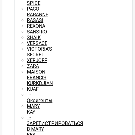
SPICE
PACO
RABANNE
RASASI
REXONA
SANSIRO
SHAIK
VERSACE
VICTORIA'S
SECRET
XERJOFF
ZARA
MAISON
FRANCIS
KURKDJIAN
KUAF
-
Оксигенты
MARY
KAY
-
ЗАРЕГИСТРИРОВАТЬСЯ
В MARY
KEY