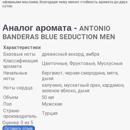
эфирными маслами, благодаря чему имеют стойкость аромата до двух
суток.
Аналог аромата -
ANTONIO
BANDERAS BLUE SEDUCTION MEN
Характеристики
Базовые ноты
древесный аккорд, амбра
Классификация
Цветочные, Фруктовые, Мускусные
аромата
Начальные
бергамот, черная смородина, мята,
ноты
дыня
капучино, мускатный орех, кардамон,
Ноты сердца
зеленое яблоко, дыня
Объем
50 мл
Пол
Мужские
Страна-
Турция
производитель
Оценка:
0
из 5
Оставить отзыв