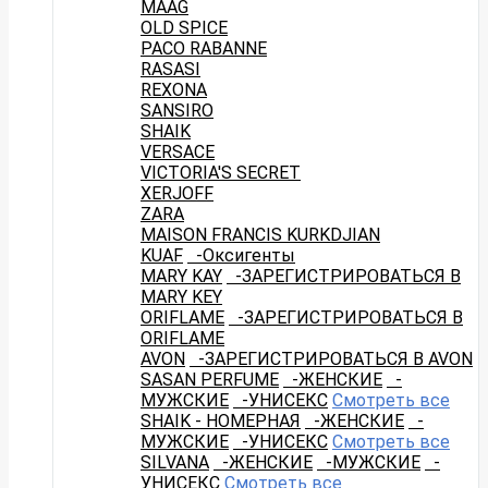
MAAG
OLD SPICE
PACO RABANNE
RASASI
REXONA
SANSIRO
SHAIK
VERSACE
VICTORIA'S SECRET
XERJOFF
ZARA
MAISON FRANCIS KURKDJIAN
KUAF
-Оксигенты
MARY KAY
-ЗАРЕГИСТРИРОВАТЬСЯ В
MARY KEY
ORIFLAME
-ЗАРЕГИСТРИРОВАТЬСЯ В
ORIFLAME
AVON
-ЗАРЕГИСТРИРОВАТЬСЯ В AVON
SASAN PERFUME
-ЖЕНСКИЕ
-
МУЖСКИЕ
-УНИСЕКС
Смотреть все
SHAIK - НОМЕРНАЯ
-ЖЕНСКИЕ
-
МУЖСКИЕ
-УНИСЕКС
Смотреть все
SILVANA
-ЖЕНСКИЕ
-МУЖСКИЕ
-
УНИСЕКС
Смотреть все