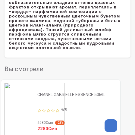
соблазнительные сладкие оттенки красных
фруктов открывают аромат, переплетаясь в
«сердце» парфюмерной композиции с
роскошным чувственным цветочным букетом
пряного жасмина, медовой туберозы и белых
цветков иланг-иланга (природного
афродизиака). Тонкий деликатный шлейф
парфюма мягко струится сливочными
оттенками сандала, чувственными нотами
белого мускуса и сладостными пудровыми
акцентами восточной ванили.
Вы смотрели
CHANEL GABRIELLE ESSENCE 50ML
0
2980Смн
-23%
2280Смн