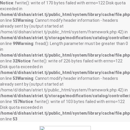
Notice
: fwrite(): write of 170 bytes failed with errno=122 Disk quota
exceeded in
/home/d/dishan/atriet.tj/public_html/system/library/cache/file.php
on line
53
Warning
: Cannot modify header information - headers
already sent by (output started at
/home/d/dishan/atriet.tj/public_html/system/framework.php:42) in
/home/d/dishan/atriet.tj/storage/modification/catalog/controller
on line
99
Warning
: fread(): Length parameter must be greater than 0
in
/home/d/dishan/atriet.tj/public_html/system/library/cache/file.php
on line
32
Notice
: fwrite(): write of 226 bytes failed with errno=122
Disk quota exceeded in
/home/d/dishan/atriet.tj/public_html/system/library/cache/file.php
on line
53
Warning
: Cannot modify header information - headers
already sent by (output started at
/home/d/dishan/atriet.tj/public_html/system/framework.php:42) in
/home/d/dishan/atriet.tj/storage/modification/catalog/controller
on line
157
Notice
: fwrite(): write of 103 bytes failed with errno=122
Disk quota exceeded in
/home/d/dishan/atriet.tj/public_html/system/library/cache/file.php
on line
53