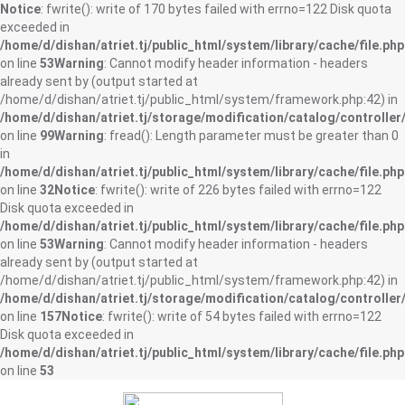
Notice
: fwrite(): write of 170 bytes failed with errno=122 Disk quota
exceeded in
/home/d/dishan/atriet.tj/public_html/system/library/cache/file.php
on line
53
Warning
: Cannot modify header information - headers
already sent by (output started at
/home/d/dishan/atriet.tj/public_html/system/framework.php:42) in
/home/d/dishan/atriet.tj/storage/modification/catalog/controller
on line
99
Warning
: fread(): Length parameter must be greater than 0
in
/home/d/dishan/atriet.tj/public_html/system/library/cache/file.php
on line
32
Notice
: fwrite(): write of 226 bytes failed with errno=122
Disk quota exceeded in
/home/d/dishan/atriet.tj/public_html/system/library/cache/file.php
on line
53
Warning
: Cannot modify header information - headers
already sent by (output started at
/home/d/dishan/atriet.tj/public_html/system/framework.php:42) in
/home/d/dishan/atriet.tj/storage/modification/catalog/controller
on line
157
Notice
: fwrite(): write of 54 bytes failed with errno=122
Disk quota exceeded in
/home/d/dishan/atriet.tj/public_html/system/library/cache/file.php
on line
53