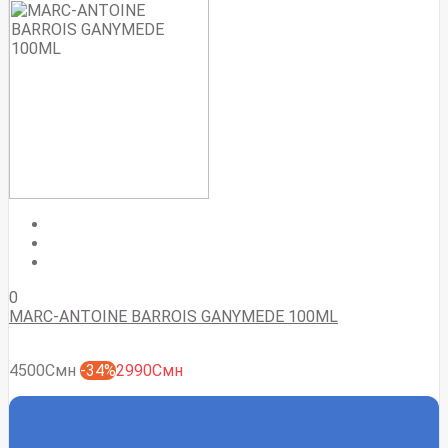
0
MARC-ANTOINE BARROIS GANYMEDE 100ML
4500Смн
-34%
2990Смн