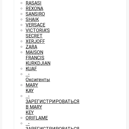
RASASI
REXONA
SANSIRO
SHAIK
VERSACE
VICTORIA'S
SECRET
XERJOFF
ZARA
MAISON
FRANCIS
KURKDJIAN
KUAF
-
Оксигенты
MARY
KAY
-
ЗАРЕГИСТРИРОВАТЬСЯ
В MARY
KEY
ORIFLAME
-
ЗАРЕГИСТРИРОВАТЬСЯ