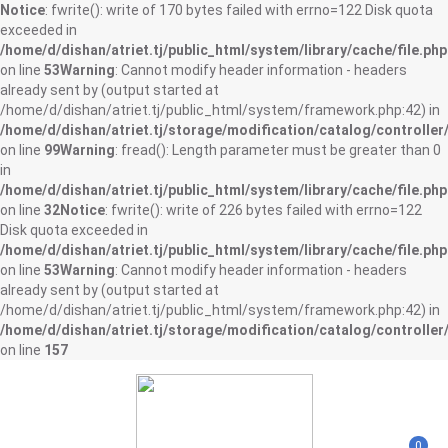
Notice
: fwrite(): write of 170 bytes failed with errno=122 Disk quota
exceeded in
/home/d/dishan/atriet.tj/public_html/system/library/cache/file.php
on line
53
Warning
: Cannot modify header information - headers
already sent by (output started at
/home/d/dishan/atriet.tj/public_html/system/framework.php:42) in
/home/d/dishan/atriet.tj/storage/modification/catalog/controller
on line
99
Warning
: fread(): Length parameter must be greater than 0
in
/home/d/dishan/atriet.tj/public_html/system/library/cache/file.php
on line
32
Notice
: fwrite(): write of 226 bytes failed with errno=122
Disk quota exceeded in
/home/d/dishan/atriet.tj/public_html/system/library/cache/file.php
on line
53
Warning
: Cannot modify header information - headers
already sent by (output started at
/home/d/dishan/atriet.tj/public_html/system/framework.php:42) in
/home/d/dishan/atriet.tj/storage/modification/catalog/controller
on line
157
0