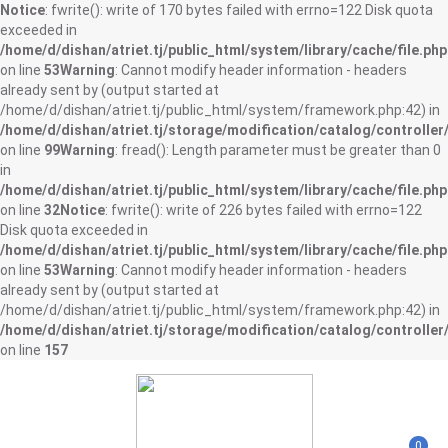
Notice
: fwrite(): write of 170 bytes failed with errno=122 Disk quota
exceeded in
/home/d/dishan/atriet.tj/public_html/system/library/cache/file.php
on line
53
Warning
: Cannot modify header information - headers
already sent by (output started at
/home/d/dishan/atriet.tj/public_html/system/framework.php:42) in
/home/d/dishan/atriet.tj/storage/modification/catalog/controller
on line
99
Warning
: fread(): Length parameter must be greater than 0
in
/home/d/dishan/atriet.tj/public_html/system/library/cache/file.php
on line
32
Notice
: fwrite(): write of 226 bytes failed with errno=122
Disk quota exceeded in
/home/d/dishan/atriet.tj/public_html/system/library/cache/file.php
on line
53
Warning
: Cannot modify header information - headers
already sent by (output started at
/home/d/dishan/atriet.tj/public_html/system/framework.php:42) in
/home/d/dishan/atriet.tj/storage/modification/catalog/controller
on line
157
0