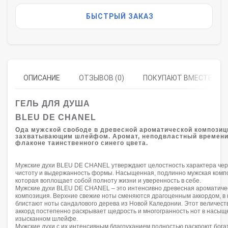
БЫСТРЫЙ ЗАКАЗ
ОПИСАНИЕ
ОТЗЫВОВ (0)
ПОКУПАЮТ ВМЕСТЕ
ГЕЛЬ ДЛЯ ДУША
BLEU DE CHANEL
Ода мужской свободе в древесной ароматической композиц
захватывающим шлейфом. Аромат, неподвластный времени
флаконе таинственного синего цвета.
Мужские духи BLEU DE CHANEL утверждают целостность характера чер
чистоту и выдержанность формы. Насыщенная, подлинно мужская комп
которая воплощает собой полноту жизни и уверенность в себе.
Мужские духи BLEU DE CHANEL – это интенсивно древесная ароматиче
композиция. Верхние свежие ноты сменяются драгоценным аккордом, в
блистают ноты сандалового дерева из Новой Каледонии. Этот величес
аккорд постепенно раскрывает щедрость и многогранность нот в насы
изысканном шлейфе.
Мужские духи с их интенсивным благоуханием полностью раскроют бога