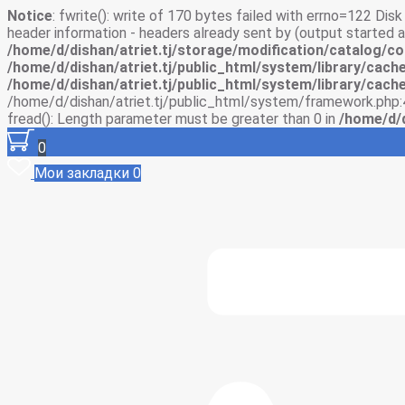
Notice
: fwrite(): write of 170 bytes failed with errno=122 Di
header information - headers already sent by (output started
/home/d/dishan/atriet.tj/storage/modification/catalog/co
/home/d/dishan/atriet.tj/public_html/system/library/cache
/home/d/dishan/atriet.tj/public_html/system/library/cache
/home/d/dishan/atriet.tj/public_html/system/framework.php:
fread(): Length parameter must be greater than 0 in
/home/d/d
0
Мои закладки
0