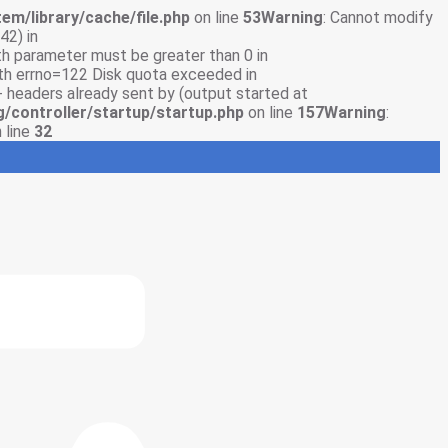
em/library/cache/file.php
on line
53
Warning
: Cannot modify
42) in
gth parameter must be greater than 0 in
with errno=122 Disk quota exceeded in
- headers already sent by (output started at
g/controller/startup/startup.php
on line
157
Warning
:
 line
32