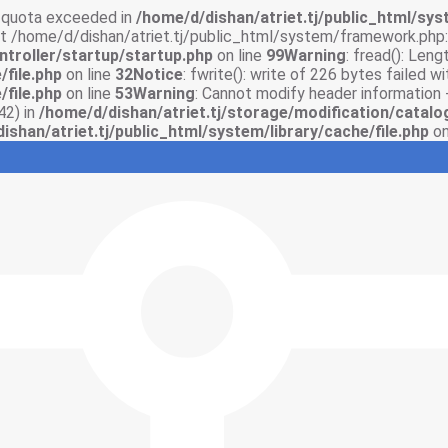
sk quota exceeded in
/home/d/dishan/atriet.tj/public_html/syst
 at /home/d/dishan/atriet.tj/public_html/system/framework.php:
ntroller/startup/startup.php
on line
99
Warning
: fread(): Len
/file.php
on line
32
Notice
: fwrite(): write of 226 bytes failed 
/file.php
on line
53
Warning
: Cannot modify header information 
42) in
/home/d/dishan/atriet.tj/storage/modification/catalo
ishan/atriet.tj/public_html/system/library/cache/file.php
on