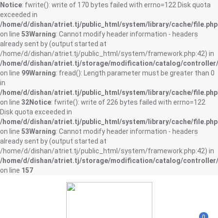
Notice
: fwrite(): write of 170 bytes failed with errno=122 Disk quota
exceeded in
/home/d/dishan/atriet.tj/public_html/system/library/cache/file.php
on line
53
Warning
: Cannot modify header information - headers
already sent by (output started at
/home/d/dishan/atriet.tj/public_html/system/framework.php:42) in
/home/d/dishan/atriet.tj/storage/modification/catalog/controller
on line
99
Warning
: fread(): Length parameter must be greater than 0
in
/home/d/dishan/atriet.tj/public_html/system/library/cache/file.php
on line
32
Notice
: fwrite(): write of 226 bytes failed with errno=122
Disk quota exceeded in
/home/d/dishan/atriet.tj/public_html/system/library/cache/file.php
on line
53
Warning
: Cannot modify header information - headers
already sent by (output started at
/home/d/dishan/atriet.tj/public_html/system/framework.php:42) in
/home/d/dishan/atriet.tj/storage/modification/catalog/controller
on line
157
0