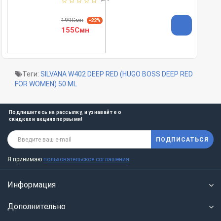
199Смн
-22%
155Смн
Теги:
SILVANA W402 DEEP RED (HUGO BOSS DEEP RED
FOR WOMEN) 50 ML
Подпишитесь на рассылку, и узнавайте о
скидках и акциях первыми!
ПОДПИСАТЬСЯ
Я принимаю
пользовательское соглашения
Информация
Дополнительно