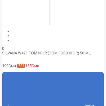
0
SILVANA W421 TOM NOIR (TOM FORD NOIR) 50 ML
199Смн
-22%
155Смн