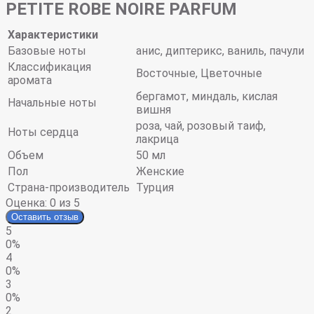
PETITE ROBE NOIRE PARFUM
Характеристики
Базовые ноты
анис, диптерикс, ваниль, пачули
Классификация
Восточные, Цветочные
аромата
бергамот, миндаль, кислая
Начальные ноты
вишня
роза, чай, розовый таиф,
Ноты сердца
лакрица
Объем
50 мл
Пол
Женские
Страна-производитель
Турция
Оценка:
0
из 5
Оставить отзыв
5
0%
4
0%
3
0%
2