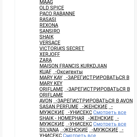
MAAG
OLD SPICE
PACO RABANNE
RASASI
REXONA
SANSIRO
SHAIK
VERSACE
VICTORIA'S SECRET
XERJOFF
ZARA
MAISON FRANCIS KURKDJIAN
KUAF
-Оксигенты
MARY KAY
-ЗАРЕГИСТРИРОВАТЬСЯ В
MARY KEY
ORIFLAME
-ЗАРЕГИСТРИРОВАТЬСЯ В
ORIFLAME
AVON
-ЗАРЕГИСТРИРОВАТЬСЯ В AVON
SASAN PERFUME
-ЖЕНСКИЕ
-
МУЖСКИЕ
-УНИСЕКС
Смотреть все
SHAIK - НОМЕРНАЯ
-ЖЕНСКИЕ
-
МУЖСКИЕ
-УНИСЕКС
Смотреть все
SILVANA
-ЖЕНСКИЕ
-МУЖСКИЕ
-
УНИСЕКС
Смотреть все