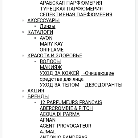
АРАБСКАЯ ПАРФЮМЕРИЯ
ТУРЕЦКАЯ ПАРФЮМЕРИЯ
СЕЛЕКТИВНАЯ ПАРФЮМЕРИЯ
АКСЕССУАРЫ
Линзы
КАТАЛОГИ
AVON
MARY KAY
ORIFLAME
КРАСОТА И ЗДОРОВЬЕ
ВОЛОСЫ
МАКИЯЖ
УХОД ЗА КОЖЕЙ
-Очищающие
средства для лица
УХОД ЗА ТЕЛОМ
-ДЕЗОДОРАНТЫ
АКЦИЯ
БРЕНДЫ
12 PARFUMEURS FRANCAIS
ABERCROMBIE & FITCH
ACQUA DI PARMA
AFNAN
AGENT PROVOCATEUR
AJMAL
ANTONIO BANDERAS