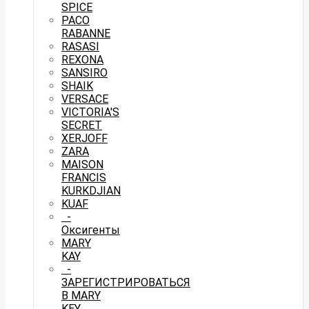
SPICE
PACO
RABANNE
RASASI
REXONA
SANSIRO
SHAIK
VERSACE
VICTORIA'S
SECRET
XERJOFF
ZARA
MAISON
FRANCIS
KURKDJIAN
KUAF
-
Оксигенты
MARY
KAY
-
ЗАРЕГИСТРИРОВАТЬСЯ
В MARY
KEY