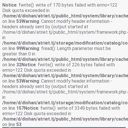
Notice
: fwrite(): write of 170 bytes failed with errno=122
Disk quota exceeded in
/home/d/dishan/atriet.tj/public_html/system/library/cache
on line
53
Warning
: Cannot modify header information -
headers already sent by (output started at
/home/d/dishan/atriet.tj/public_html/system/framework.php:
in
/home/d/dishan/atriet.tj/storage/modification/catalog/co
on line
99
Warning
: fread(): Length parameter must be
greater than 0 in
/home/d/dishan/atriet.tj/public_html/system/library/cache
on line
32
Notice
: fwrite(): write of 226 bytes failed with
errno=122 Disk quota exceeded in
/home/d/dishan/atriet.tj/public_html/system/library/cache
on line
53
Warning
: Cannot modify header information -
headers already sent by (output started at
/home/d/dishan/atriet.tj/public_html/system/framework.php:
in
/home/d/dishan/atriet.tj/storage/modification/catalog/co
on line
157
Notice
: fwrite(): write of 3349 bytes failed with
errno=122 Disk quota exceeded in
/home/d/dishan/atriet.tj/public_html/system/library/cache
on line
53