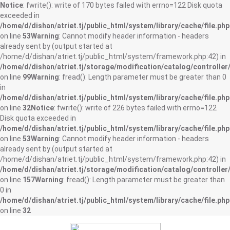
Notice
: fwrite(): write of 170 bytes failed with errno=122 Disk quota
exceeded in
/home/d/dishan/atriet.tj/public_html/system/library/cache/file.php
on line
53
Warning
: Cannot modify header information - headers
already sent by (output started at
/home/d/dishan/atriet.tj/public_html/system/framework.php:42) in
/home/d/dishan/atriet.tj/storage/modification/catalog/controller
on line
99
Warning
: fread(): Length parameter must be greater than 0
in
/home/d/dishan/atriet.tj/public_html/system/library/cache/file.php
on line
32
Notice
: fwrite(): write of 226 bytes failed with errno=122
Disk quota exceeded in
/home/d/dishan/atriet.tj/public_html/system/library/cache/file.php
on line
53
Warning
: Cannot modify header information - headers
already sent by (output started at
/home/d/dishan/atriet.tj/public_html/system/framework.php:42) in
/home/d/dishan/atriet.tj/storage/modification/catalog/controller
on line
157
Warning
: fread(): Length parameter must be greater than
0 in
/home/d/dishan/atriet.tj/public_html/system/library/cache/file.php
on line
32