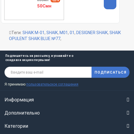
-23%
50Смн
Теги:
SHAIK M-01
,
SHAIK
,
M01
,
01
,
DESIGNER SHAIK
,
SHAIK
OPULENT SHAIK BLUE №77
,
Подпишитесь на рассылку, и узнавайте о
скидках и акциях первыми!
ПОДПИСАТЬСЯ
Я принимаю
пользовательское соглашения
Информация
Дополнительно
Категории