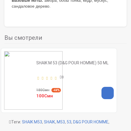
Базовые ноты:
амбра, бобы тонка, кедр, мускус,
сандаловое дерево.
Вы смотрели
SHAIK M 53 (D&G POUR HOMME) 50 ML
0
180Смн
-44%
100Смн
Теги:
SHAIK M53
,
SHAIK
,
M53
,
53
,
D&G POUR HOMME
,