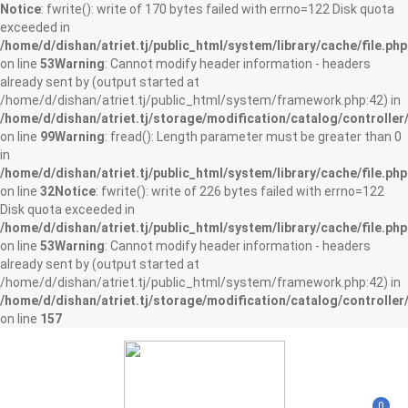
Notice
: fwrite(): write of 170 bytes failed with errno=122 Disk quota
exceeded in
/home/d/dishan/atriet.tj/public_html/system/library/cache/file.php
on line
53
Warning
: Cannot modify header information - headers
already sent by (output started at
/home/d/dishan/atriet.tj/public_html/system/framework.php:42) in
/home/d/dishan/atriet.tj/storage/modification/catalog/controller
on line
99
Warning
: fread(): Length parameter must be greater than 0
in
/home/d/dishan/atriet.tj/public_html/system/library/cache/file.php
on line
32
Notice
: fwrite(): write of 226 bytes failed with errno=122
Disk quota exceeded in
/home/d/dishan/atriet.tj/public_html/system/library/cache/file.php
on line
53
Warning
: Cannot modify header information - headers
already sent by (output started at
/home/d/dishan/atriet.tj/public_html/system/framework.php:42) in
/home/d/dishan/atriet.tj/storage/modification/catalog/controller
on line
157
0