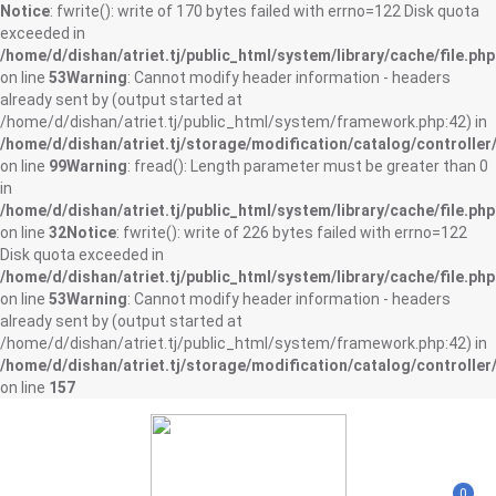
Notice
: fwrite(): write of 170 bytes failed with errno=122 Disk quota
exceeded in
/home/d/dishan/atriet.tj/public_html/system/library/cache/file.php
on line
53
Warning
: Cannot modify header information - headers
already sent by (output started at
/home/d/dishan/atriet.tj/public_html/system/framework.php:42) in
/home/d/dishan/atriet.tj/storage/modification/catalog/controller
on line
99
Warning
: fread(): Length parameter must be greater than 0
in
/home/d/dishan/atriet.tj/public_html/system/library/cache/file.php
on line
32
Notice
: fwrite(): write of 226 bytes failed with errno=122
Disk quota exceeded in
/home/d/dishan/atriet.tj/public_html/system/library/cache/file.php
on line
53
Warning
: Cannot modify header information - headers
already sent by (output started at
/home/d/dishan/atriet.tj/public_html/system/framework.php:42) in
/home/d/dishan/atriet.tj/storage/modification/catalog/controller
on line
157
0