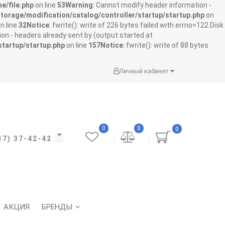
e/file.php
on line
53
Warning
: Cannot modify header information -
storage/modification/catalog/controller/startup/startup.php
on
n line
32
Notice
: fwrite(): write of 226 bytes failed with errno=122 Disk
on - headers already sent by (output started at
startup/startup.php
on line
157
Notice
: fwrite(): write of 88 bytes
Личный кабинет
0
0
0
17) 37-42-42
АКЦИЯ
БРЕНДЫ