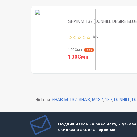
SHAIK M 137 (DUNHILL DESIRE BL
0
180Смн
-44%
100Смн
Теги:
SHAIK M-137
,
SHAIK
,
M137
,
137
,
DUNHILL
,
DU
Подпишитесь на рассылку, и узнава
скидках и акциях первыми!