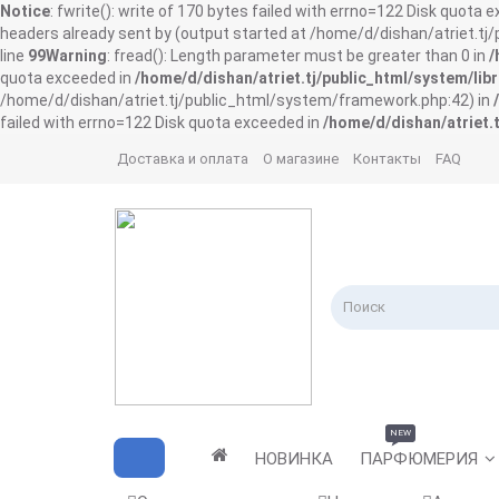
Notice
: fwrite(): write of 170 bytes failed with errno=122 Disk quota 
headers already sent by (output started at /home/d/dishan/atriet.t
line
99
Warning
: fread(): Length parameter must be greater than 0 in
/
quota exceeded in
/home/d/dishan/atriet.tj/public_html/system/libr
/home/d/dishan/atriet.tj/public_html/system/framework.php:42) in
failed with errno=122 Disk quota exceeded in
/home/d/dishan/atriet.t
Доставка и оплата
О магазине
Контакты
FAQ
NEW
НОВИНКА
ПАРФЮМЕРИЯ