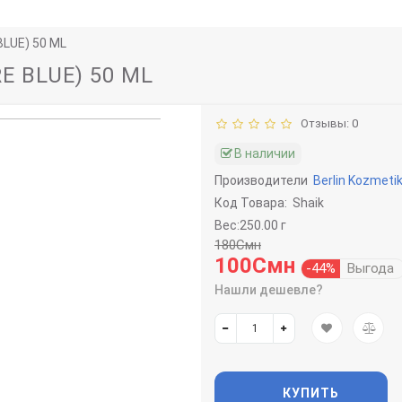
BLUE) 50 ML
E BLUE) 50 ML
Отзывы: 0
В наличии
Производители
Berlin Kozmeti
Код Товара:
Shaik
Вес:250.00 г
180Смн
100Смн
-44%
Выгода
Нашли дешевле?
КУПИТЬ