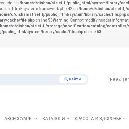
exceeded in
/home/d/dishan/atriet.tj/public_html/system/library/cach
j/public_html/system/framework.php:42) in
/home/d/dishan/atriet.tj/
home/d/dishan/atriet.tj/public_html/system/library/cache/file.php
o
ary/cache/file.php
on line
53
Warning
: Cannot modify header informati
/home/d/dishan/atriet.tj/storage/modification/catalog/controller/
j/public_html/system/library/cache/file.php
on line
53
найти
+992 (9
АКСЕССУАРЫ
КАТАЛОГИ
КРАСОТА И ЗДОРОВЬЕ