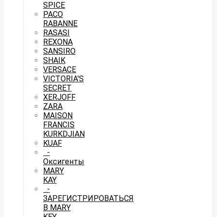
SPICE
PACO
RABANNE
RASASI
REXONA
SANSIRO
SHAIK
VERSACE
VICTORIA'S
SECRET
XERJOFF
ZARA
MAISON
FRANCIS
KURKDJIAN
KUAF
-
Оксигенты
MARY
KAY
-
ЗАРЕГИСТРИРОВАТЬСЯ
В MARY
KEY