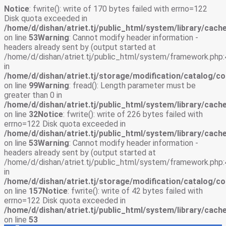
Notice
: fwrite(): write of 170 bytes failed with errno=122
Disk quota exceeded in
/home/d/dishan/atriet.tj/public_html/system/library/cache
on line
53
Warning
: Cannot modify header information -
headers already sent by (output started at
/home/d/dishan/atriet.tj/public_html/system/framework.php:
in
/home/d/dishan/atriet.tj/storage/modification/catalog/co
on line
99
Warning
: fread(): Length parameter must be
greater than 0 in
/home/d/dishan/atriet.tj/public_html/system/library/cache
on line
32
Notice
: fwrite(): write of 226 bytes failed with
errno=122 Disk quota exceeded in
/home/d/dishan/atriet.tj/public_html/system/library/cache
on line
53
Warning
: Cannot modify header information -
headers already sent by (output started at
/home/d/dishan/atriet.tj/public_html/system/framework.php:
in
/home/d/dishan/atriet.tj/storage/modification/catalog/co
on line
157
Notice
: fwrite(): write of 42 bytes failed with
errno=122 Disk quota exceeded in
/home/d/dishan/atriet.tj/public_html/system/library/cache
on line
53