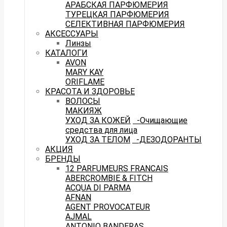
АРАБСКАЯ ПАРФЮМЕРИЯ
ТУРЕЦКАЯ ПАРФЮМЕРИЯ
СЕЛЕКТИВНАЯ ПАРФЮМЕРИЯ
АКСЕССУАРЫ
Линзы
КАТАЛОГИ
AVON
MARY KAY
ORIFLAME
КРАСОТА И ЗДОРОВЬЕ
ВОЛОСЫ
МАКИЯЖ
УХОД ЗА КОЖЕЙ
-Очищающие
средства для лица
УХОД ЗА ТЕЛОМ
-ДЕЗОДОРАНТЫ
АКЦИЯ
БРЕНДЫ
12 PARFUMEURS FRANCAIS
ABERCROMBIE & FITCH
ACQUA DI PARMA
AFNAN
AGENT PROVOCATEUR
AJMAL
ANTONIO BANDERAS