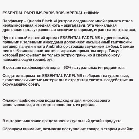
ESSENTIAL PARFUMS PARIS BOIS IMPERIAL refillable
Парфюмер – Quentin Bisch. «Центром созданного мной аромата стала
необыкновенная и редкая нота – акигалавуд. Эта уникальная
древесная нота, украшенная свежими специями, играет на контрастах».
Чувственный и свежий аромат ESSENTIAL PARFUMS с древесными,
пряными и зелеными аккордами дополняют насыщенный гаитянский
ветивер, пачули и нота Ambrofix со стойким звучанием амбры. Свежие
листья базилика сочетаются с игривым ароматом перца Тимут,
который раскрывает не только острую грань, но и свежую ноту,
напоминающую грейпфрут.
В составе парфюмерной воды – 93% натуральных ингредиентов.
Создатели ароматов ESSENTIAL PARFUMS выбирают натуральные,
экологически чистые материалы и стремятся снизить воздействие на
окружающую среду.
Флакон парфюмерной воды подходит для многоразового
использования, и его можно пополнять из рефила.
В интернет-магазине представлен актуальный дизайн продукта.
Обращаем внимание, возможно поступление товара в старом дизайне.