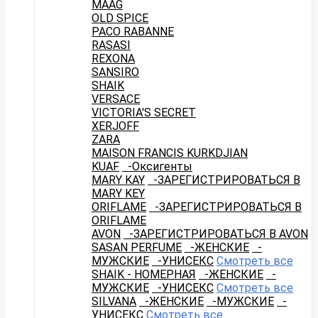
MAAG
OLD SPICE
PACO RABANNE
RASASI
REXONA
SANSIRO
SHAIK
VERSACE
VICTORIA'S SECRET
XERJOFF
ZARA
MAISON FRANCIS KURKDJIAN
KUAF
-Оксигенты
MARY KAY
-ЗАРЕГИСТРИРОВАТЬСЯ В
MARY KEY
ORIFLAME
-ЗАРЕГИСТРИРОВАТЬСЯ В
ORIFLAME
AVON
-ЗАРЕГИСТРИРОВАТЬСЯ В AVON
SASAN PERFUME
-ЖЕНСКИЕ
-
МУЖСКИЕ
-УНИСЕКС
Смотреть все
SHAIK - НОМЕРНАЯ
-ЖЕНСКИЕ
-
МУЖСКИЕ
-УНИСЕКС
Смотреть все
SILVANA
-ЖЕНСКИЕ
-МУЖСКИЕ
-
УНИСЕКС
Смотреть все