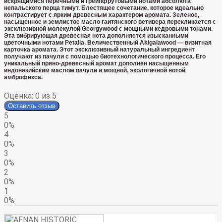
искрящимися перечными и грейпфрутовыми нотами абсолюта
непальского перца тимут. Блестящее сочетание, которое идеально
контрастирует с ярким древесным характером аромата. Зеленое,
насыщенное и землистое масло гаитянского ветивера перекликается с
эксклюзивной молекулой Georgywood с мощными кедровыми тонами.
Эта вибрирующая древесная нота дополняется изысканными
цветочными нотами Petalia. Величественный Akigalawood — визитная
карточка аромата. Этот эксклюзивный натуральный ингредиент
получают из пачули с помощью биотехнологического процесса. Его
уникальный пряно-древесный аромат дополнен насыщенным
индонезийским маслом пачули и мощной, экологичной нотой
амброфикса.
Оценка:
0
из 5
Оставить отзыв
5
0%
4
0%
3
0%
2
0%
1
0%