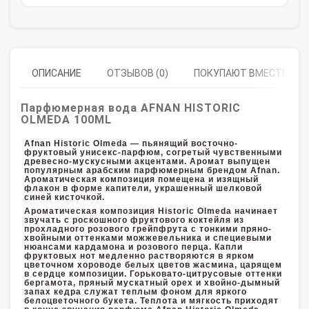
ОПИСАНИЕ
ОТЗЫВОВ (0)
ПОКУПАЮТ ВМЕСТЕ
Парфюмерная вода AFNAN HISTORIC
OLMEDA 100ML
Afnan Historic Olmeda — пьянящий восточно-
фруктовый унисекс-парфюм, согретый чувственными
древесно-мускусными акцентами. Аромат выпущен
популярным арабским парфюмерным брендом Afnan.
Ароматическая композиция помещена и изящный
флакон в форме капители, украшенный шелковой
синей кисточкой.
Ароматическая композиция Historic Olmeda начинает
звучать с роскошного фруктового коктейля из
прохладного розового грейпфрута с тонкими пряно-
хвойными оттенками можжевельника и специевыми
нюансами кардамона и розового перца. Капли
фруктовых нот медленно растворяются в ярком
цветочном хороводе белых цветов жасмина, царящем
в сердце композиции. Горьковато-цитрусовые оттенки
бергамота, пряный мускатный орех и хвойно-дымный
запах кедра служат теплым фоном для яркого
белоцветочного букета. Теплота и мягкость приходят