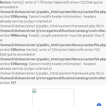
Notice
: fwrite(): write of 170 bytes failed with errno=122 Disk quota
exceeded in
/home/d/dishan/atriet.tj/public_html/system/library/cache/file.php
on line
53
Warning
: Cannot modify header information - headers
already sent by (output started at
/home/d/dishan/atriet.tj/public_html/system/framework.php:42) in
/home/d/dishan/atriet.tj/storage/modification/catalog/controller
on line
99
Warning
: fread(): Length parameter must be greater than 0
in
/home/d/dishan/atriet.tj/public_html/system/library/cache/file.php
on line
32
Notice
: fwrite(): write of 226 bytes failed with errno=122
Disk quota exceeded in
/home/d/dishan/atriet.tj/public_html/system/library/cache/file.php
on line
53
Warning
: Cannot modify header information - headers
already sent by (output started at
/home/d/dishan/atriet.tj/public_html/system/framework.php:42) in
/home/d/dishan/atriet.tj/storage/modification/catalog/controller
on line
157
0