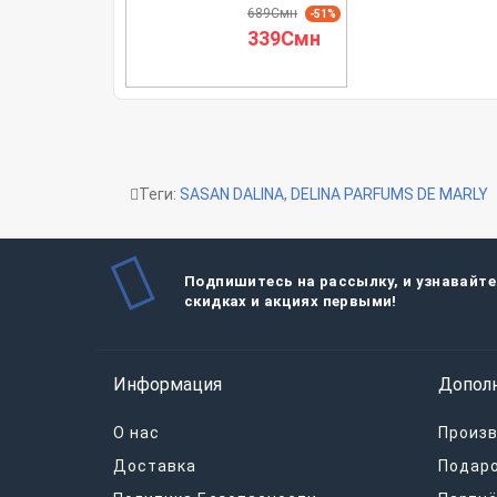
689Смн
-51%
339Смн
Теги:
SASAN DALINA
,
DELINA PARFUMS DE MARLY
Подпишитесь на рассылку, и узнавайте
скидках и акциях первыми!
Информация
Допол
О нас
Произ
Доставка
Подар