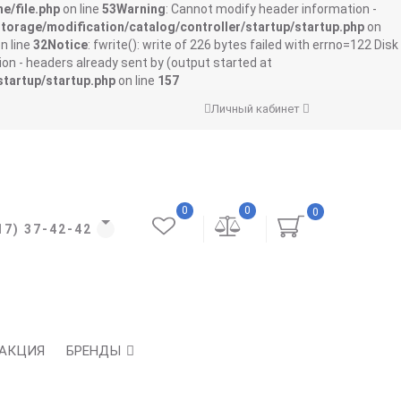
e/file.php
on line
53
Warning
: Cannot modify header information -
storage/modification/catalog/controller/startup/startup.php
on
n line
32
Notice
: fwrite(): write of 226 bytes failed with errno=122 Disk
on - headers already sent by (output started at
startup/startup.php
on line
157
Личный кабинет
0
0
0
17) 37-42-42
АКЦИЯ
БРЕНДЫ