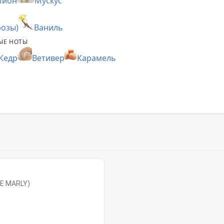
Пион
Мускус
розы)
Ваниль
ЫЕ НОТЫ
Кедр
Ветивер
Карамель
E MARLY)