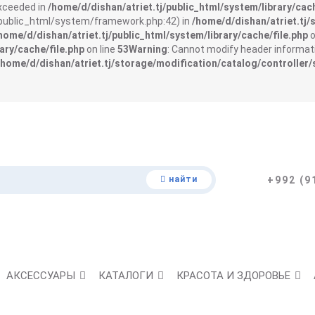
exceeded in
/home/d/dishan/atriet.tj/public_html/system/library/cach
j/public_html/system/framework.php:42) in
/home/d/dishan/atriet.tj/
home/d/dishan/atriet.tj/public_html/system/library/cache/file.php
o
ary/cache/file.php
on line
53
Warning
: Cannot modify header informati
/home/d/dishan/atriet.tj/storage/modification/catalog/controller/
найти
+992 (9
АКСЕССУАРЫ
КАТАЛОГИ
КРАСОТА И ЗДОРОВЬЕ