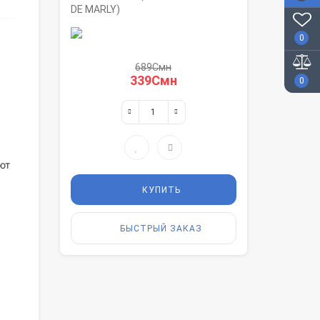
DE MARLY)
0
689Смн
339Смн
0
ют
КУПИТЬ
БЫСТРЫЙ ЗАКАЗ