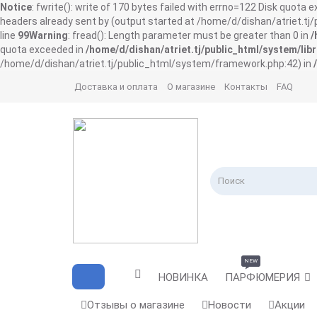
Notice
: fwrite(): write of 170 bytes failed with errno=122 Disk quota 
headers already sent by (output started at /home/d/dishan/atriet.t
line
99
Warning
: fread(): Length parameter must be greater than 0 in
/
quota exceeded in
/home/d/dishan/atriet.tj/public_html/system/libr
/home/d/dishan/atriet.tj/public_html/system/framework.php:42) in
Доставка и оплата
О магазине
Контакты
FAQ
NEW
НОВИНКА
ПАРФЮМЕРИЯ
Отзывы о магазине
Новости
Акции