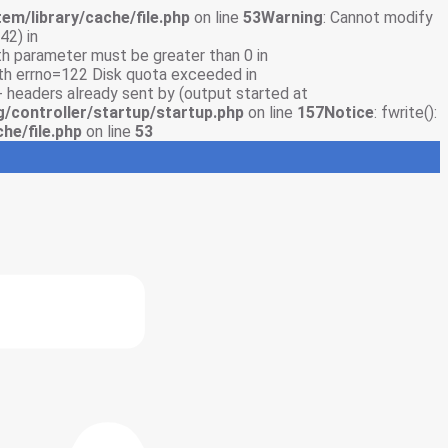
em/library/cache/file.php
on line
53
Warning
: Cannot modify
42) in
gth parameter must be greater than 0 in
with errno=122 Disk quota exceeded in
- headers already sent by (output started at
g/controller/startup/startup.php
on line
157
Notice
: fwrite():
he/file.php
on line
53