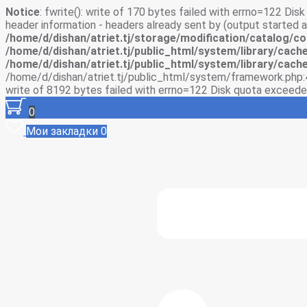
Notice
: fwrite(): write of 170 bytes failed with errno=122 Di
header information - headers already sent by (output started
/home/d/dishan/atriet.tj/storage/modification/catalog/co
/home/d/dishan/atriet.tj/public_html/system/library/cache
/home/d/dishan/atriet.tj/public_html/system/library/cache
/home/d/dishan/atriet.tj/public_html/system/framework.php:
write of 8192 bytes failed with errno=122 Disk quota exceede
0
Мои закладки
0