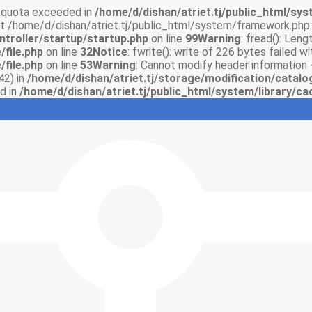
sk quota exceeded in
/home/d/dishan/atriet.tj/public_html/syst
 at /home/d/dishan/atriet.tj/public_html/system/framework.php:
ntroller/startup/startup.php
on line
99
Warning
: fread(): Len
/file.php
on line
32
Notice
: fwrite(): write of 226 bytes failed 
/file.php
on line
53
Warning
: Cannot modify header information 
42) in
/home/d/dishan/atriet.tj/storage/modification/catalo
d in
/home/d/dishan/atriet.tj/public_html/system/library/cac