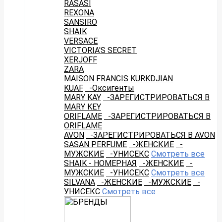
RASASI
REXONA
SANSIRO
SHAIK
VERSACE
VICTORIA'S SECRET
XERJOFF
ZARA
MAISON FRANCIS KURKDJIAN
KUAF
-Оксигенты
MARY KAY
-ЗАРЕГИСТРИРОВАТЬСЯ В
MARY KEY
ORIFLAME
-ЗАРЕГИСТРИРОВАТЬСЯ В
ORIFLAME
AVON
-ЗАРЕГИСТРИРОВАТЬСЯ В AVON
SASAN PERFUME
-ЖЕНСКИЕ
-
МУЖСКИЕ
-УНИСЕКС
Смотреть все
SHAIK - НОМЕРНАЯ
-ЖЕНСКИЕ
-
МУЖСКИЕ
-УНИСЕКС
Смотреть все
SILVANA
-ЖЕНСКИЕ
-МУЖСКИЕ
-
УНИСЕКС
Смотреть все