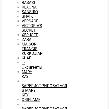
RASASI
REXONA
SANSIRO
SHAIK
VERSACE
VICTORIA'S
SECRET
XERJOFF
ZARA
MAISON
FRANCIS
KURKDJIAN
KUAF
-
Оксигенты
MARY
KAY
-
ЗАРЕГИСТРИРОВАТЬСЯ
В MARY
KEY
ORIFLAME
-
ЗАРЕГИСТРИРОВАТЬСЯ