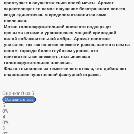
приступает к осуществлению своей мечты. Аромат
характеризует то самое ощущение бесстрашного полета,
когда единственным пределом становится сама
вселенная.
Мотив головокружительной свежести подчеркнут
пряными нотами и уравновешен мощной природной
силой соблазнительной амбры. Аромат поистине
уникален, так как понятие свежести раскрывается в нем на
новом, гораздо более глубоком уровне, это
притягательная свежесть, вызывающая
головокружительное влечение.
Флакон выполнен из темно-синего стекла, что добавляет
очарования чувственной фактурной огранке.
Оценка:
0
из 5
Оставить отзыв
5
0%
4
0%
3
0%