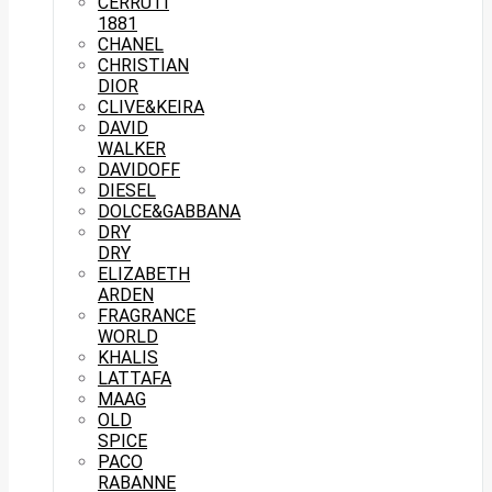
CERRUTI
1881
CHANEL
CHRISTIAN
DIOR
CLIVE&KEIRA
DAVID
WALKER
DAVIDOFF
DIESEL
DOLCE&GABBANA
DRY
DRY
ELIZABETH
ARDEN
FRAGRANCE
WORLD
KHALIS
LATTAFA
MAAG
OLD
SPICE
PACO
RABANNE