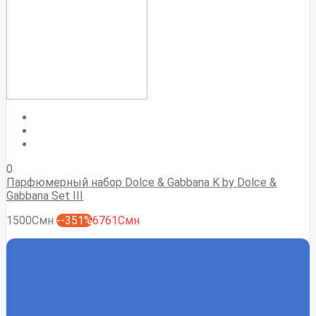
0
Парфюмерный набор Dolce & Gabbana K by Dolce &
Gabbana Set III
1500Смн
--351%
6761Смн