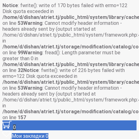
Notice
: fwrite(): write of 170 bytes failed with errno=122
Disk quota exceeded in
/home/d/dishan/atriet.tj/public_html/system/library/cache
on line
53
Warning
: Cannot modify header information -
headers already sent by (output started at
/home/d/dishan/atriet.tj/public_html/system/framework.php:
in
/home/d/dishan/atriet.tj/storage/modification/catalog/co
on line
99
Warning
: fread(): Length parameter must be
greater than 0 in
/home/d/dishan/atriet.tj/public_html/system/library/cache
on line
32
Notice
: fwrite(): write of 226 bytes failed with
errno=122 Disk quota exceeded in
/home/d/dishan/atriet.tj/public_html/system/library/cache
on line
53
Warning
: Cannot modify header information -
headers already sent by (output started at
/home/d/dishan/atriet.tj/public_html/system/framework.php:
in
/home/d/dishan/atriet.tj/storage/modification/catalog/co
on line
157
0
Мои закладки
0