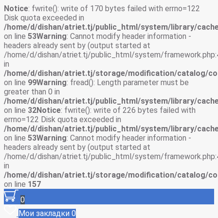
Notice
: fwrite(): write of 170 bytes failed with errno=122
Disk quota exceeded in
/home/d/dishan/atriet.tj/public_html/system/library/cache
on line
53
Warning
: Cannot modify header information -
headers already sent by (output started at
/home/d/dishan/atriet.tj/public_html/system/framework.php:
in
/home/d/dishan/atriet.tj/storage/modification/catalog/co
on line
99
Warning
: fread(): Length parameter must be
greater than 0 in
/home/d/dishan/atriet.tj/public_html/system/library/cache
on line
32
Notice
: fwrite(): write of 226 bytes failed with
errno=122 Disk quota exceeded in
/home/d/dishan/atriet.tj/public_html/system/library/cache
on line
53
Warning
: Cannot modify header information -
headers already sent by (output started at
/home/d/dishan/atriet.tj/public_html/system/framework.php:
in
/home/d/dishan/atriet.tj/storage/modification/catalog/co
on line
157
0
Мои закладки
0