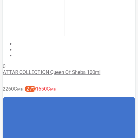
0
ATTAR COLLECTION Queen Of Sheba 100ml
2260Смн
-27%
1650Смн