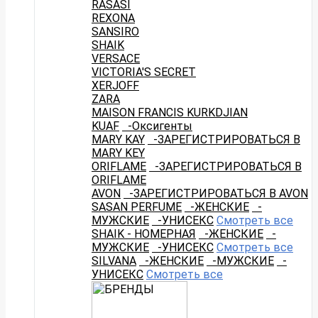
RASASI
REXONA
SANSIRO
SHAIK
VERSACE
VICTORIA'S SECRET
XERJOFF
ZARA
MAISON FRANCIS KURKDJIAN
KUAF
-Оксигенты
MARY KAY
-ЗАРЕГИСТРИРОВАТЬСЯ В
MARY KEY
ORIFLAME
-ЗАРЕГИСТРИРОВАТЬСЯ В
ORIFLAME
AVON
-ЗАРЕГИСТРИРОВАТЬСЯ В AVON
SASAN PERFUME
-ЖЕНСКИЕ
-
МУЖСКИЕ
-УНИСЕКС
Смотреть все
SHAIK - НОМЕРНАЯ
-ЖЕНСКИЕ
-
МУЖСКИЕ
-УНИСЕКС
Смотреть все
SILVANA
-ЖЕНСКИЕ
-МУЖСКИЕ
-
УНИСЕКС
Смотреть все