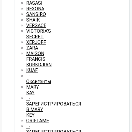
RASASI
REXONA
SANSIRO
SHAIK
VERSACE
VICTORIA'S
SECRET
XERJOFF
ZARA
MAISON
FRANCIS
KURKDJIAN
KUAF
-
Оксигенты
MARY
KAY
-
ЗАРЕГИСТРИРОВАТЬСЯ
В MARY
KEY
ORIFLAME
-
ЗАРЕГИСТРИРОВАТЬСЯ