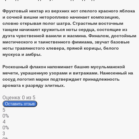
Фруктовый нектар из верхних нот спелого красного яблока
и сочной вишни неторопливо начинает композицию,
словно открывая полог шатра. Страстным восточным
танцем начинают кружиться ноты сердца, состоящие из
дуэта чувственной ванили и жасмина. Финалом, достойным
мистического и таинственного фимиама, звучат базовые
ноты травянистого клевера, пряной корицы, белого
мускуса и амбры.
Роскошный флакон напоминает башню мусульманской
мечети, украшенную узорами и витражами. Нанесенный на
сосуд логотип марки подтверждает принадлежность
аромата к разряду элитных.
Оценка:
0
из 5
Оставить отзыв
5
0%
4
0%
3