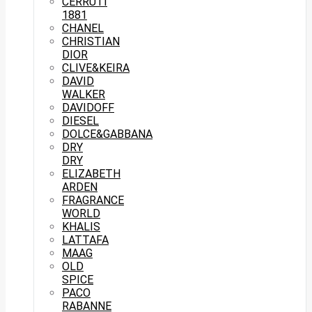
CERRUTI
1881
CHANEL
CHRISTIAN
DIOR
CLIVE&KEIRA
DAVID
WALKER
DAVIDOFF
DIESEL
DOLCE&GABBANA
DRY
DRY
ELIZABETH
ARDEN
FRAGRANCE
WORLD
KHALIS
LATTAFA
MAAG
OLD
SPICE
PACO
RABANNE