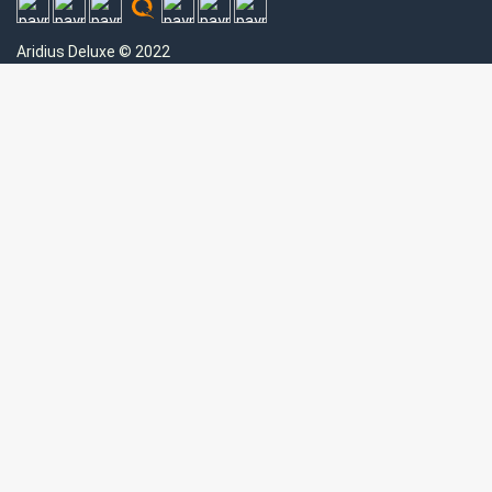
Aridius
Deluxe © 2022