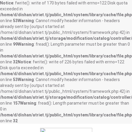
Notice
: fwrite(): write of 170 bytes failed with errno=122 Disk quota
exceeded in
/home/d/dishan/atriet.tj/public_html/system/library/cache/file.php
on line
53
Warning
: Cannot modify header information - headers
already sent by (output started at
/home/d/dishan/atriet.tj/public_html/system/framework.php:42) in
/home/d/dishan/atriet.tj/storage/modification/catalog/controller
on line
99
Warning
: fread(): Length parameter must be greater than 0
in
/home/d/dishan/atriet.tj/public_html/system/library/cache/file.php
on line
32
Notice
: fwrite(): write of 226 bytes failed with errno=122
Disk quota exceeded in
/home/d/dishan/atriet.tj/public_html/system/library/cache/file.php
on line
53
Warning
: Cannot modify header information - headers
already sent by (output started at
/home/d/dishan/atriet.tj/public_html/system/framework.php:42) in
/home/d/dishan/atriet.tj/storage/modification/catalog/controller
on line
157
Warning
: fread(): Length parameter must be greater than
0 in
/home/d/dishan/atriet.tj/public_html/system/library/cache/file.php
on line
32