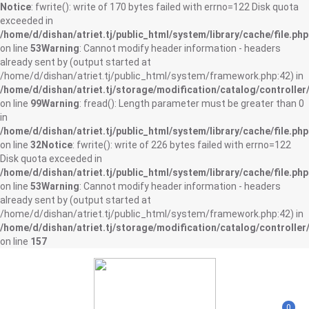
Notice
: fwrite(): write of 170 bytes failed with errno=122 Disk quota
exceeded in
/home/d/dishan/atriet.tj/public_html/system/library/cache/file.php
on line
53
Warning
: Cannot modify header information - headers
already sent by (output started at
/home/d/dishan/atriet.tj/public_html/system/framework.php:42) in
/home/d/dishan/atriet.tj/storage/modification/catalog/controller
on line
99
Warning
: fread(): Length parameter must be greater than 0
in
/home/d/dishan/atriet.tj/public_html/system/library/cache/file.php
on line
32
Notice
: fwrite(): write of 226 bytes failed with errno=122
Disk quota exceeded in
/home/d/dishan/atriet.tj/public_html/system/library/cache/file.php
on line
53
Warning
: Cannot modify header information - headers
already sent by (output started at
/home/d/dishan/atriet.tj/public_html/system/framework.php:42) in
/home/d/dishan/atriet.tj/storage/modification/catalog/controller
on line
157
0