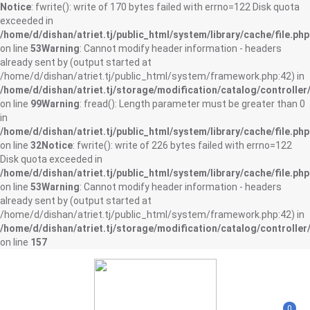
Notice
: fwrite(): write of 170 bytes failed with errno=122 Disk quota
exceeded in
/home/d/dishan/atriet.tj/public_html/system/library/cache/file.php
on line
53
Warning
: Cannot modify header information - headers
already sent by (output started at
/home/d/dishan/atriet.tj/public_html/system/framework.php:42) in
/home/d/dishan/atriet.tj/storage/modification/catalog/controller
on line
99
Warning
: fread(): Length parameter must be greater than 0
in
/home/d/dishan/atriet.tj/public_html/system/library/cache/file.php
on line
32
Notice
: fwrite(): write of 226 bytes failed with errno=122
Disk quota exceeded in
/home/d/dishan/atriet.tj/public_html/system/library/cache/file.php
on line
53
Warning
: Cannot modify header information - headers
already sent by (output started at
/home/d/dishan/atriet.tj/public_html/system/framework.php:42) in
/home/d/dishan/atriet.tj/storage/modification/catalog/controller
on line
157
0