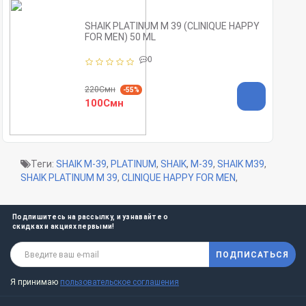
SHAIK PLATINUM M 39 (CLINIQUE HAPPY
FOR MEN) 50 ML
0
220Смн
-55%
100Смн
Теги:
SHAIK M-39
,
PLATINUM
,
SHAIK
,
M-39
,
SHAIK M39
,
SHAIK PLATINUM M 39
,
CLINIQUE HAPPY FOR MEN
,
Подпишитесь на рассылку, и узнавайте о
скидках и акциях первыми!
ПОДПИСАТЬСЯ
Я принимаю
пользовательское соглашения