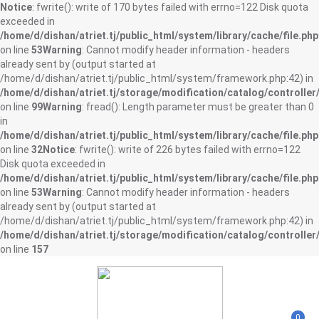
Notice
: fwrite(): write of 170 bytes failed with errno=122 Disk quota
exceeded in
/home/d/dishan/atriet.tj/public_html/system/library/cache/file.php
on line
53
Warning
: Cannot modify header information - headers
already sent by (output started at
/home/d/dishan/atriet.tj/public_html/system/framework.php:42) in
/home/d/dishan/atriet.tj/storage/modification/catalog/controller
on line
99
Warning
: fread(): Length parameter must be greater than 0
in
/home/d/dishan/atriet.tj/public_html/system/library/cache/file.php
on line
32
Notice
: fwrite(): write of 226 bytes failed with errno=122
Disk quota exceeded in
/home/d/dishan/atriet.tj/public_html/system/library/cache/file.php
on line
53
Warning
: Cannot modify header information - headers
already sent by (output started at
/home/d/dishan/atriet.tj/public_html/system/framework.php:42) in
/home/d/dishan/atriet.tj/storage/modification/catalog/controller
on line
157
0