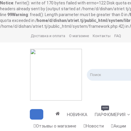
Notice
: fwrite(): write of 170 bytes failed with errno=122 Disk quota 
headers already sent by (output started at /home/d/dishan/atriet.t
line
99
Warning
: fread(): Length parameter must be greater than 0 in
/
quota exceeded in
/home/d/dishan/atriet.tj/public_html/system/libr
/home/d/dishan/atriet.tj/public_html/system/framework.php:42) in
Доставка и оплата
О магазине
Контакты
FAQ
NEW
НОВИНКА
ПАРФЮМЕРИЯ
Отзывы о магазине
Новости
Акции