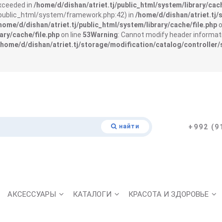
exceeded in
/home/d/dishan/atriet.tj/public_html/system/library/cach
j/public_html/system/framework.php:42) in
/home/d/dishan/atriet.tj/
home/d/dishan/atriet.tj/public_html/system/library/cache/file.php
o
ary/cache/file.php
on line
53
Warning
: Cannot modify header informati
/home/d/dishan/atriet.tj/storage/modification/catalog/controller/
найти
+992 (9
АКСЕССУАРЫ
КАТАЛОГИ
КРАСОТА И ЗДОРОВЬЕ