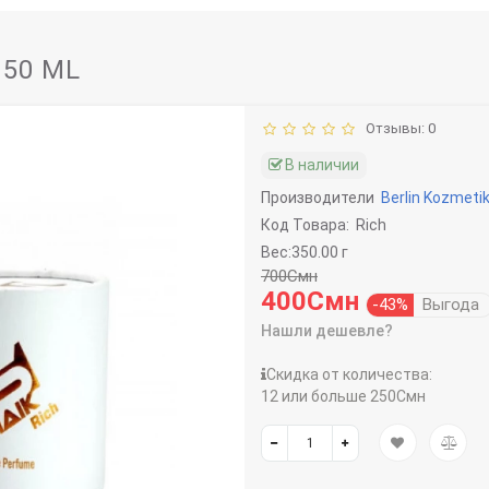
 50 ML
Отзывы: 0
В наличии
Производители
Berlin Kozmeti
Код Товара:
Rich
Вес:350.00 г
700Смн
400Смн
-43%
Выгода
Нашли дешевле?
Скидка от количества:
12 или больше 250Смн