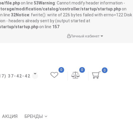
e/file.php
on line
53
Warning
: Cannot modify header information -
storage/modification/catalog/controller/startup/startup.php
on
n line
32
Notice
: fwrite(): write of 226 bytes failed with errno=122 Disk
on - headers already sent by (output started at
startup/startup.php
on line
157
Личный кабинет
0
0
0
17) 37-42-42
АКЦИЯ
БРЕНДЫ