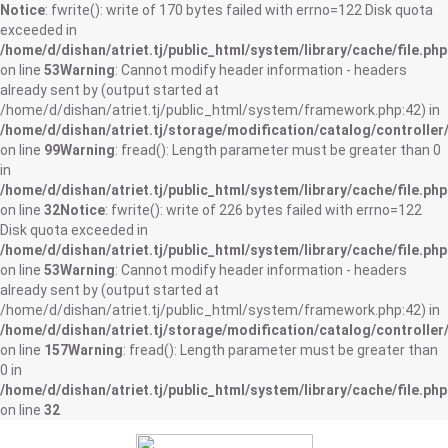
Notice
: fwrite(): write of 170 bytes failed with errno=122 Disk quota
exceeded in
/home/d/dishan/atriet.tj/public_html/system/library/cache/file.php
on line
53
Warning
: Cannot modify header information - headers
already sent by (output started at
/home/d/dishan/atriet.tj/public_html/system/framework.php:42) in
/home/d/dishan/atriet.tj/storage/modification/catalog/controller
on line
99
Warning
: fread(): Length parameter must be greater than 0
in
/home/d/dishan/atriet.tj/public_html/system/library/cache/file.php
on line
32
Notice
: fwrite(): write of 226 bytes failed with errno=122
Disk quota exceeded in
/home/d/dishan/atriet.tj/public_html/system/library/cache/file.php
on line
53
Warning
: Cannot modify header information - headers
already sent by (output started at
/home/d/dishan/atriet.tj/public_html/system/framework.php:42) in
/home/d/dishan/atriet.tj/storage/modification/catalog/controller
on line
157
Warning
: fread(): Length parameter must be greater than
0 in
/home/d/dishan/atriet.tj/public_html/system/library/cache/file.php
on line
32