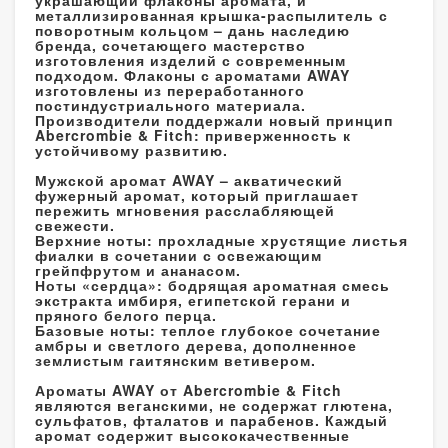
металлизированная крышка-распылитель с
поворотным кольцом – дань наследию
бренда, сочетающего мастерство
изготовления изделий с современным
подходом. Флаконы с ароматами AWAY
изготовлены из переработанного
постиндустриального материала.
Производители поддержали новый принцип
Abercrombie & Fitch: приверженность к
устойчивому развитию.
Мужской аромат AWAY – акватический
фужерный аромат, который приглашает
пережить мгновения расслабляющей
свежести.
Верхние ноты: прохладные хрустящие листья
фиалки в сочетании с освежающим
грейпфрутом и ананасом.
Ноты «сердца»: бодрящая ароматная смесь
экстракта имбиря, египетской герани и
пряного белого перца.
Базовые ноты: теплое глубокое сочетание
амбры и светлого дерева, дополненное
землистым гаитянским ветивером.
Ароматы AWAY от Abercrombie & Fitch
являются веганскими, не содержат глютена,
сульфатов, фталатов и парабенов. Каждый
аромат содержит высококачественные