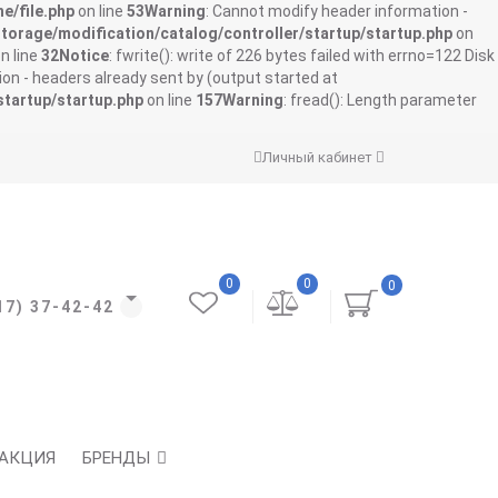
e/file.php
on line
53
Warning
: Cannot modify header information -
storage/modification/catalog/controller/startup/startup.php
on
n line
32
Notice
: fwrite(): write of 226 bytes failed with errno=122 Disk
on - headers already sent by (output started at
startup/startup.php
on line
157
Warning
: fread(): Length parameter
Личный кабинет
0
0
0
17) 37-42-42
АКЦИЯ
БРЕНДЫ