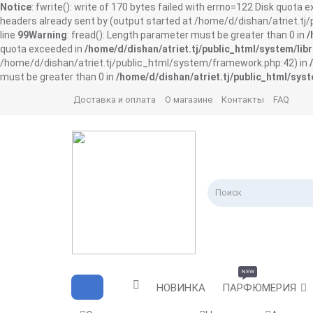
Notice
: fwrite(): write of 170 bytes failed with errno=122 Disk quota 
headers already sent by (output started at /home/d/dishan/atriet.t
line
99
Warning
: fread(): Length parameter must be greater than 0 in
/
quota exceeded in
/home/d/dishan/atriet.tj/public_html/system/libr
/home/d/dishan/atriet.tj/public_html/system/framework.php:42) in
must be greater than 0 in
/home/d/dishan/atriet.tj/public_html/syst
Доставка и оплата
О магазине
Контакты
FAQ
NEW
НОВИНКА
ПАРФЮМЕРИЯ