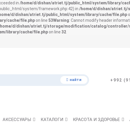
exceeded in
/home/d/dishan/atriet.tj/public_html/system/library/cach
j/public_html/system/framework.php:42) in
/home/d/dishan/atriet.tj/
home/d/dishan/atriet.tj/public_html/system/library/cache/file.php
o
ary/cache/file.php
on line
53
Warning
: Cannot modify header informati
/home/d/dishan/atriet.tj/storage/modification/catalog/controller/
em/library/cache/file.php
on line
32
найти
+992 (9
АКСЕССУАРЫ
КАТАЛОГИ
КРАСОТА И ЗДОРОВЬЕ