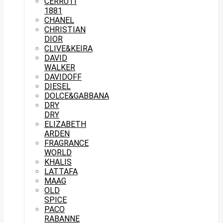
CERRUTI
1881
CHANEL
CHRISTIAN
DIOR
CLIVE&KEIRA
DAVID
WALKER
DAVIDOFF
DIESEL
DOLCE&GABBANA
DRY
DRY
ELIZABETH
ARDEN
FRAGRANCE
WORLD
KHALIS
LATTAFA
MAAG
OLD
SPICE
PACO
RABANNE