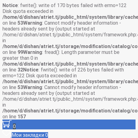
Notice
: fwrite(): write of 170 bytes failed with errno=122
Disk quota exceeded in
/home/d/dishan/atriet.tj/public_html/system/library/cache
on line
53
Warning
: Cannot modify header information -
headers already sent by (output started at
/home/d/dishan/atriet.tj/public_html/system/framework.php:
in
/home/d/dishan/atriet.tj/storage/modification/catalog/co
on line
99
Warning
: fread(): Length parameter must be
greater than 0 in
/home/d/dishan/atriet.tj/public_html/system/library/cache
on line
32
Notice
: fwrite(): write of 226 bytes failed with
errno=122 Disk quota exceeded in
/home/d/dishan/atriet.tj/public_html/system/library/cache
on line
53
Warning
: Cannot modify header information -
headers already sent by (output started at
/home/d/dishan/atriet.tj/public_html/system/framework.php:
in
/home/d/dishan/atriet.tj/storage/modification/catalog/co
on line
157
0
Мои закладки
0