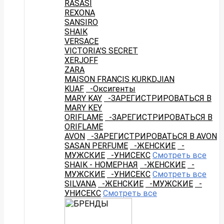
RASASI
REXONA
SANSIRO
SHAIK
VERSACE
VICTORIA'S SECRET
XERJOFF
ZARA
MAISON FRANCIS KURKDJIAN
KUAF
-Оксигенты
MARY KAY
-ЗАРЕГИСТРИРОВАТЬСЯ В
MARY KEY
ORIFLAME
-ЗАРЕГИСТРИРОВАТЬСЯ В
ORIFLAME
AVON
-ЗАРЕГИСТРИРОВАТЬСЯ В AVON
SASAN PERFUME
-ЖЕНСКИЕ
-
МУЖСКИЕ
-УНИСЕКС
Смотреть все
SHAIK - НОМЕРНАЯ
-ЖЕНСКИЕ
-
МУЖСКИЕ
-УНИСЕКС
Смотреть все
SILVANA
-ЖЕНСКИЕ
-МУЖСКИЕ
-
УНИСЕКС
Смотреть все