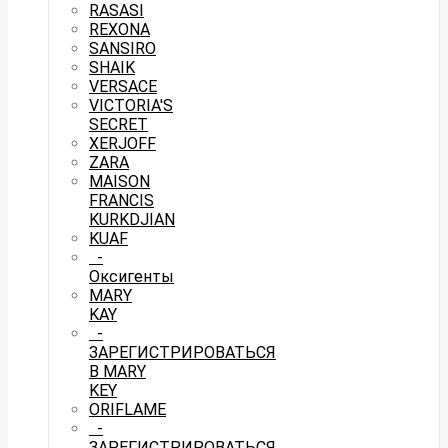
RASASI
REXONA
SANSIRO
SHAIK
VERSACE
VICTORIA'S
SECRET
XERJOFF
ZARA
MAISON
FRANCIS
KURKDJIAN
KUAF
-
Оксигенты
MARY
KAY
-
ЗАРЕГИСТРИРОВАТЬСЯ
В MARY
KEY
ORIFLAME
-
ЗАРЕГИСТРИРОВАТЬСЯ