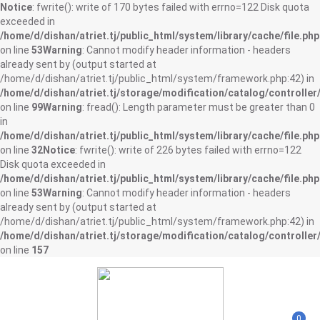
Notice
: fwrite(): write of 170 bytes failed with errno=122 Disk quota
exceeded in
/home/d/dishan/atriet.tj/public_html/system/library/cache/file.php
on line
53
Warning
: Cannot modify header information - headers
already sent by (output started at
/home/d/dishan/atriet.tj/public_html/system/framework.php:42) in
/home/d/dishan/atriet.tj/storage/modification/catalog/controller
on line
99
Warning
: fread(): Length parameter must be greater than 0
in
/home/d/dishan/atriet.tj/public_html/system/library/cache/file.php
on line
32
Notice
: fwrite(): write of 226 bytes failed with errno=122
Disk quota exceeded in
/home/d/dishan/atriet.tj/public_html/system/library/cache/file.php
on line
53
Warning
: Cannot modify header information - headers
already sent by (output started at
/home/d/dishan/atriet.tj/public_html/system/framework.php:42) in
/home/d/dishan/atriet.tj/storage/modification/catalog/controller
on line
157
0