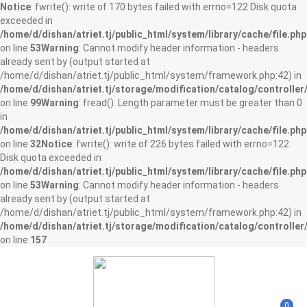
Notice
: fwrite(): write of 170 bytes failed with errno=122 Disk quota
exceeded in
/home/d/dishan/atriet.tj/public_html/system/library/cache/file.php
on line
53
Warning
: Cannot modify header information - headers
already sent by (output started at
/home/d/dishan/atriet.tj/public_html/system/framework.php:42) in
/home/d/dishan/atriet.tj/storage/modification/catalog/controller
on line
99
Warning
: fread(): Length parameter must be greater than 0
in
/home/d/dishan/atriet.tj/public_html/system/library/cache/file.php
on line
32
Notice
: fwrite(): write of 226 bytes failed with errno=122
Disk quota exceeded in
/home/d/dishan/atriet.tj/public_html/system/library/cache/file.php
on line
53
Warning
: Cannot modify header information - headers
already sent by (output started at
/home/d/dishan/atriet.tj/public_html/system/framework.php:42) in
/home/d/dishan/atriet.tj/storage/modification/catalog/controller
on line
157
0