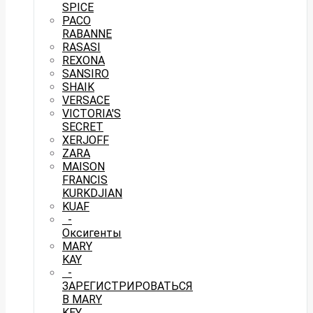
SPICE
PACO
RABANNE
RASASI
REXONA
SANSIRO
SHAIK
VERSACE
VICTORIA'S
SECRET
XERJOFF
ZARA
MAISON
FRANCIS
KURKDJIAN
KUAF
-
Оксигенты
MARY
KAY
-
ЗАРЕГИСТРИРОВАТЬСЯ
В MARY
KEY