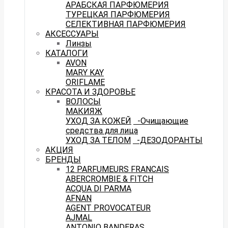
АРАБСКАЯ ПАРФЮМЕРИЯ
ТУРЕЦКАЯ ПАРФЮМЕРИЯ
СЕЛЕКТИВНАЯ ПАРФЮМЕРИЯ
АКСЕССУАРЫ
Линзы
КАТАЛОГИ
AVON
MARY KAY
ORIFLAME
КРАСОТА И ЗДОРОВЬЕ
ВОЛОСЫ
МАКИЯЖ
УХОД ЗА КОЖЕЙ
-Очищающие
средства для лица
УХОД ЗА ТЕЛОМ
-ДЕЗОДОРАНТЫ
АКЦИЯ
БРЕНДЫ
12 PARFUMEURS FRANCAIS
ABERCROMBIE & FITCH
ACQUA DI PARMA
AFNAN
AGENT PROVOCATEUR
AJMAL
ANTONIO BANDERAS