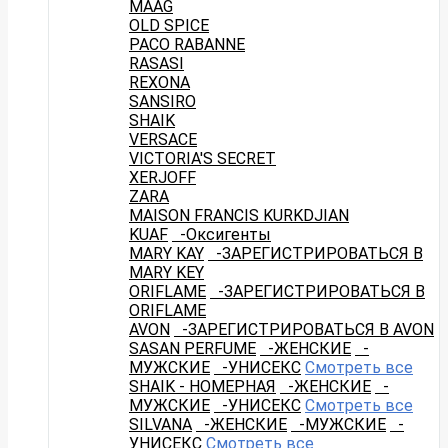
MAAG
OLD SPICE
PACO RABANNE
RASASI
REXONA
SANSIRO
SHAIK
VERSACE
VICTORIA'S SECRET
XERJOFF
ZARA
MAISON FRANCIS KURKDJIAN
KUAF
-Оксигенты
MARY KAY
-ЗАРЕГИСТРИРОВАТЬСЯ В
MARY KEY
ORIFLAME
-ЗАРЕГИСТРИРОВАТЬСЯ В
ORIFLAME
AVON
-ЗАРЕГИСТРИРОВАТЬСЯ В AVON
SASAN PERFUME
-ЖЕНСКИЕ
-
МУЖСКИЕ
-УНИСЕКС
Смотреть все
SHAIK - НОМЕРНАЯ
-ЖЕНСКИЕ
-
МУЖСКИЕ
-УНИСЕКС
Смотреть все
SILVANA
-ЖЕНСКИЕ
-МУЖСКИЕ
-
УНИСЕКС
Смотреть все