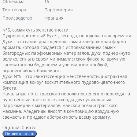
Объем, мл
15
Тип товара
Парфюмерия
Производство
Франция
N°5, самая суть женственности.
Пудрово-цветочный букет, легенда,
неподвластная времени.
Духи – это самая драгоценная, самая завершенная форма
аромата, которая создается с использованием самых
благородных парфюмерных материалов. Духи подчеркнуто
великолепны в своем минималистском флаконе, вручную
запечатанном бодрюшем и увенчанном пробкой,
ограненной как бриллиант.
Духи N°5 - это квинтэссенция женственности, абстрактная
композиция вокруг восхитительного пудрово-цветочного
букета.
Начальные ноты грасского нероли постепенно переходят в
чувственные цветочные аккорды двух уникальных
парфюмерных материалов, майской розы и грасского
жасмина. Альдегиды вносят в композицию воздушную
свежесть и придают абстрактность всему аромату.
Оценка:
0
из 5
Оставить отзыв