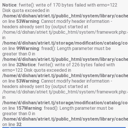
Notice
: fwrite(): write of 170 bytes failed with errno=122
Disk quota exceeded in
/home/d/dishan/atriet.tj/public_html/system/library/cache
on line
53
Warning
: Cannot modify header information -
headers already sent by (output started at
/home/d/dishan/atriet.tj/public_html/system/framework.php:
in
/home/d/dishan/atriet.tj/storage/modification/catalog/co
on line
99
Warning
: fread(): Length parameter must be
greater than 0 in
/home/d/dishan/atriet.tj/public_html/system/library/cache
on line
32
Notice
: fwrite(): write of 226 bytes failed with
errno=122 Disk quota exceeded in
/home/d/dishan/atriet.tj/public_html/system/library/cache
on line
53
Warning
: Cannot modify header information -
headers already sent by (output started at
/home/d/dishan/atriet.tj/public_html/system/framework.php:
in
/home/d/dishan/atriet.tj/storage/modification/catalog/co
on line
157
Warning
: fread(): Length parameter must be
greater than 0 in
/home/d/dishan/atriet.tj/public_html/system/library/cache
on line
32