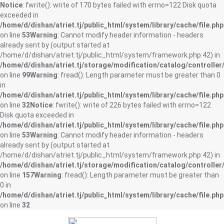
Notice
: fwrite(): write of 170 bytes failed with errno=122 Disk quota
exceeded in
/home/d/dishan/atriet.tj/public_html/system/library/cache/file.php
on line
53
Warning
: Cannot modify header information - headers
already sent by (output started at
/home/d/dishan/atriet.tj/public_html/system/framework.php:42) in
/home/d/dishan/atriet.tj/storage/modification/catalog/controller
on line
99
Warning
: fread(): Length parameter must be greater than 0
in
/home/d/dishan/atriet.tj/public_html/system/library/cache/file.php
on line
32
Notice
: fwrite(): write of 226 bytes failed with errno=122
Disk quota exceeded in
/home/d/dishan/atriet.tj/public_html/system/library/cache/file.php
on line
53
Warning
: Cannot modify header information - headers
already sent by (output started at
/home/d/dishan/atriet.tj/public_html/system/framework.php:42) in
/home/d/dishan/atriet.tj/storage/modification/catalog/controller
on line
157
Warning
: fread(): Length parameter must be greater than
0 in
/home/d/dishan/atriet.tj/public_html/system/library/cache/file.php
on line
32