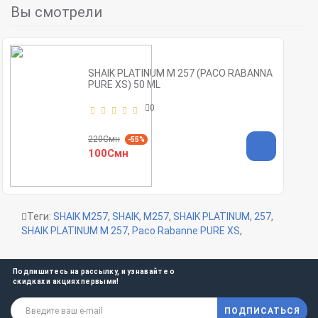
Вы смотрели
SHAIK PLATINUM M 257 (PACO RABANNA
PURE XS) 50 ML
0
220Смн
-55%
100Смн
Теги:
SHAIK M257
,
SHAIK
,
M257
,
SHAIK PLATINUM
,
257
,
SHAIK PLATINUM M 257
,
Paco Rabanne PURE XS
,
Подпишитесь на рассылку, и узнавайте о
скидках и акциях первыми!
ПОДПИСАТЬСЯ