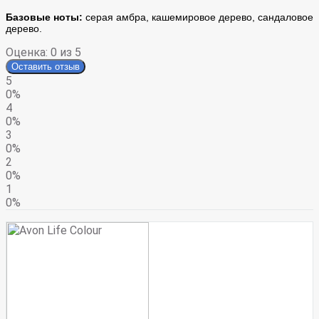
Базовые ноты:
серая амбра, кашемировое дерево, сандаловое
дерево.
Оценка:
0
из 5
Оставить отзыв
5
0%
4
0%
3
0%
2
0%
1
0%