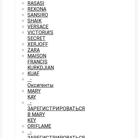
RASASI
REXONA
SANSIRO
SHAIK
VERSACE
VICTORIA'S
SECRET
XERJOFF
ZARA
MAISON
FRANCIS
KURKDJIAN
KUAF
-
Оксигенты
MARY
KAY
-
ЗАРЕГИСТРИРОВАТЬСЯ
В MARY
KEY
ORIFLAME
-
ЗАРЕГИСТРИРОВАТЬСЯ