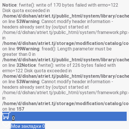
Notice
: fwrite(): write of 170 bytes failed with errno=122
Disk quota exceeded in
/home/d/dishan/atriet.tj/public_html/system/library/cache
on line
53
Warning
: Cannot modify header information -
headers already sent by (output started at
/home/d/dishan/atriet.tj/public_html/system/framework.php:
in
/home/d/dishan/atriet.tj/storage/modification/catalog/co
on line
99
Warning
: fread(): Length parameter must be
greater than 0 in
/home/d/dishan/atriet.tj/public_html/system/library/cache
on line
32
Notice
: fwrite(): write of 226 bytes failed with
errno=122 Disk quota exceeded in
/home/d/dishan/atriet.tj/public_html/system/library/cache
on line
53
Warning
: Cannot modify header information -
headers already sent by (output started at
/home/d/dishan/atriet.tj/public_html/system/framework.php:
in
/home/d/dishan/atriet.tj/storage/modification/catalog/co
on line
157
0
Мои закладки
0