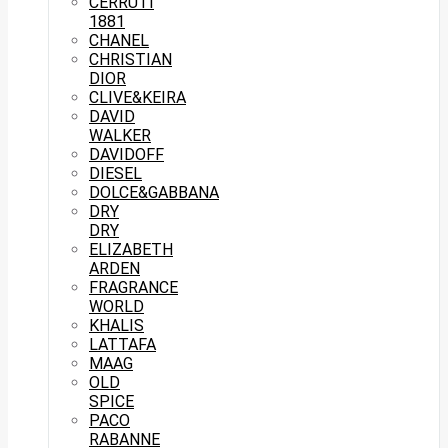
CERRUTI
1881
CHANEL
CHRISTIAN
DIOR
CLIVE&KEIRA
DAVID
WALKER
DAVIDOFF
DIESEL
DOLCE&GABBANA
DRY
DRY
ELIZABETH
ARDEN
FRAGRANCE
WORLD
KHALIS
LATTAFA
MAAG
OLD
SPICE
PACO
RABANNE