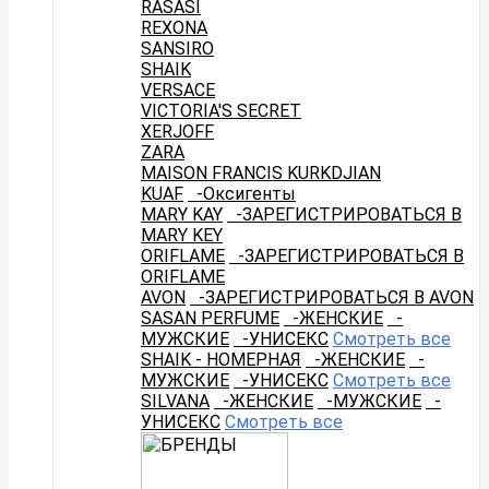
RASASI
REXONA
SANSIRO
SHAIK
VERSACE
VICTORIA'S SECRET
XERJOFF
ZARA
MAISON FRANCIS KURKDJIAN
KUAF
-Оксигенты
MARY KAY
-ЗАРЕГИСТРИРОВАТЬСЯ В
MARY KEY
ORIFLAME
-ЗАРЕГИСТРИРОВАТЬСЯ В
ORIFLAME
AVON
-ЗАРЕГИСТРИРОВАТЬСЯ В AVON
SASAN PERFUME
-ЖЕНСКИЕ
-
МУЖСКИЕ
-УНИСЕКС
Смотреть все
SHAIK - НОМЕРНАЯ
-ЖЕНСКИЕ
-
МУЖСКИЕ
-УНИСЕКС
Смотреть все
SILVANA
-ЖЕНСКИЕ
-МУЖСКИЕ
-
УНИСЕКС
Смотреть все